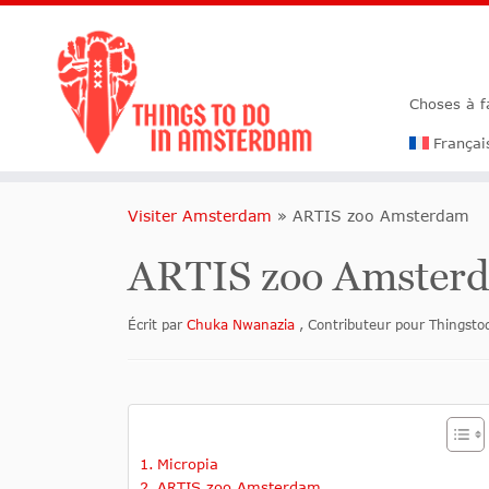
Choses à 
Françai
Visiter Amsterdam
»
ARTIS zoo Amsterdam
ARTIS zoo Amster
Écrit par
Chuka Nwanazia
, Contributeur pour Things
Micropia
ARTIS zoo Amsterdam