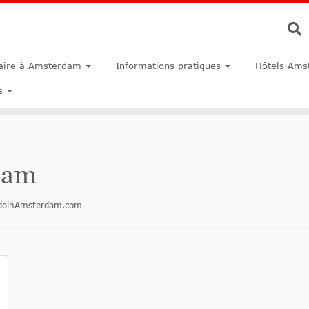
faire à Amsterdam
Informations pratiques
Hôtels Ams
s
dam
todoinAmsterdam.com