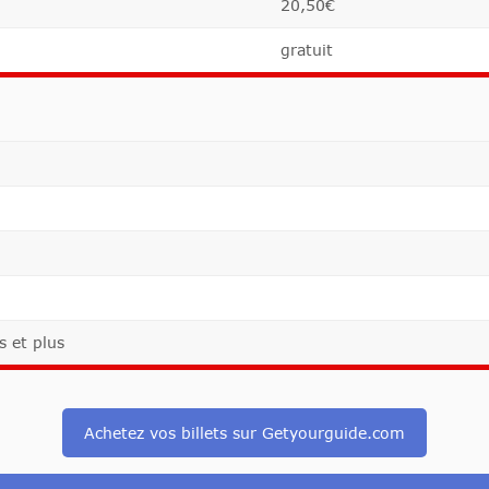
20,50€
gratuit
s et plus
Achetez vos billets sur Getyourguide.com