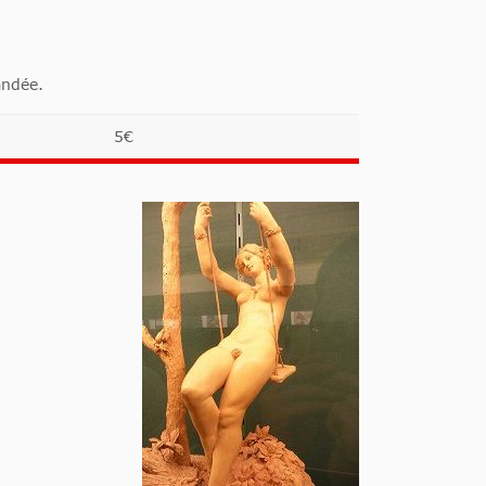
andée.
5€