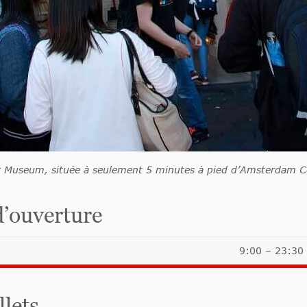
x Museum, située à seulement 5 minutes à pied d’
Amsterdam Ce
’ouverture
9:00 – 23:30
llets