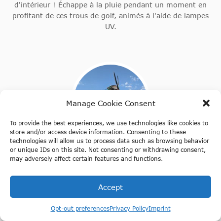
d'intérieur ! Échappe à la pluie pendant un moment en
profitant de ces trous de golf, animés à l'aide de lampes
UV.
Manage Cookie Consent
To provide the best experiences, we use technologies like cookies to
store and/or access device information. Consenting to these
technologies will allow us to process data such as browsing behavior
or unique IDs on this site. Not consenting or withdrawing consent,
Zaanse Schanse Windmills
may adversely affect certain features and functions.
Le village de moulins de Zaanse Schanse est un
incontournable ! Ce village proche d’Amsterdam peut être
Accept
visité gratuitement. L’entrée des musées est payante, mais
tu peux profiter du village pittoresque entièrement
Opt-out preferences
Privacy Policy
Imprint
gratuitement.