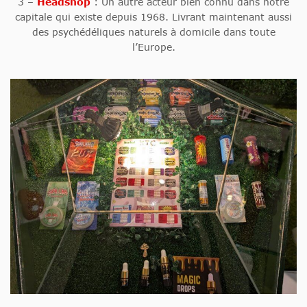
3 –
Headshop
: Un autre acteur bien connu dans notre
capitale qui existe depuis 1968. Livrant maintenant aussi
des psychédéliques naturels à domicile dans toute
l’Europe.