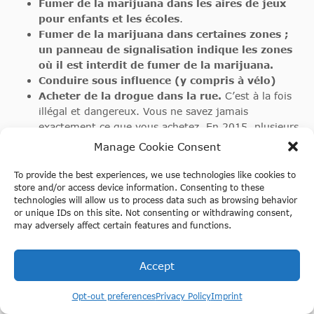
Fumer de la marijuana dans les aires de jeux
pour enfants et les écoles
.
Fumer de la marijuana dans certaines zones ;
un panneau de signalisation indique les zones
où il est interdit de fumer de la marijuana.
Conduire sous influence (y compris à vélo)
Acheter de la drogue dans la rue.
C’est à la fois
illégal et dangereux. Vous ne savez jamais
exactement ce que vous achetez. En 2015, plusieurs
touristes ont été hospitalisés après avoir acheté de
Manage Cookie Consent
l’héroïne blanche qu’on leur avait vendue comme de
la cocaïne. Malheureusement, certains jeunes
To provide the best experiences, we use technologies like cookies to
store and/or access device information. Consenting to these
touristes
technologies will allow us to process data such as browsing behavior
n’ont pas survécu
or unique IDs on this site. Not consenting or withdrawing consent,
may adversely affect certain features and functions.
.
Possession de drogues dures.
Tout ce qui n’est
pas de la marijuana, des champignons
Accept
Réservez une visite en bateau 420
hallucinogènes ou des smartdrugs achetés dans un
friendly
coffee shop ou smartshop agréé.
Opt-out preferences
Privacy Policy
Imprint