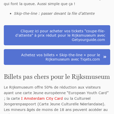
qui font la queue. Aussi simple que ça !
Skip-the-line : passer devant la file d’attente
Cliquez ici pour acheter vos tickets "coupe-file-
d'attente" à prix réduit pour le Rijksmuseum avec
Getyourguide.com
Achetez vos billets « Skip-the-line » pour le
Rijksmuseum avec Tiqets.com
Billets pas chers pour le Rijksmuseum
Le Rijksmuseum offre 50% de réduction aux visiteurs
ayant une carte Jeune européenne “European Youth Card”
; la carte
I Amsterdam City Card
ou la Cultureel
Jongerenpaspoort (Carte Jeune Culturelle Néerlandaise).
Les mineurs âgés de moins de 18 ans peuvent accéder au