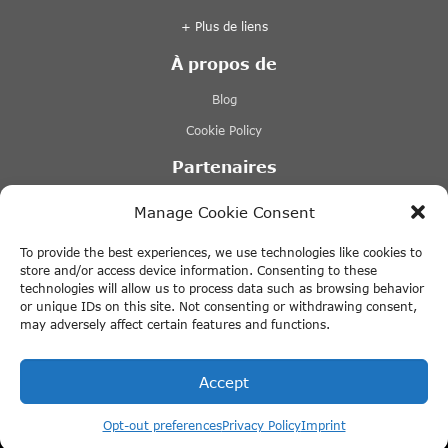
+ Plus de liens
À propos de
Blog
Cookie Policy
Partenaires
Lovers.nl
Manage Cookie Consent
Stromma
To provide the best experiences, we use technologies like cookies to
Tours & Tickets
store and/or access device information. Consenting to these
technologies will allow us to process data such as browsing behavior
Tiqets
or unique IDs on this site. Not consenting or withdrawing consent,
may adversely affect certain features and functions.
+ Plus de liens
Accept
Opt-out preferences
Privacy Policy
Imprint
© 2026 ThingstodoinAmsterdam.com · All rights reserved