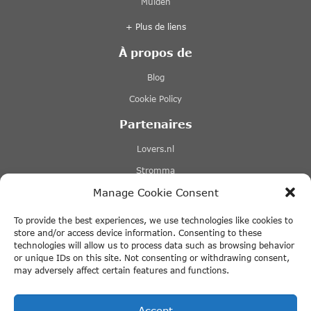
Muiden
+ Plus de liens
À propos de
Blog
Cookie Policy
Partenaires
Lovers.nl
Stromma
Manage Cookie Consent
Tours & Tickets
Tiqets
To provide the best experiences, we use technologies like cookies to
store and/or access device information. Consenting to these
+ Plus de liens
technologies will allow us to process data such as browsing behavior
or unique IDs on this site. Not consenting or withdrawing consent,
may adversely affect certain features and functions.
© 2026 ThingstodoinAmsterdam.com · All rights reserved
Accept