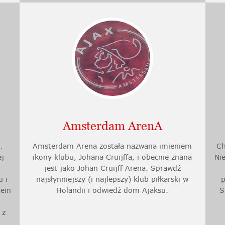
Amsterdam ArenA
.
Amsterdam Arena została nazwana imieniem
Ch
ej
ikony klubu, Johana Cruijffa, i obecnie znana
Ni
.
jest jako Johan Cruijff Arena. Sprawdź
u i
najsłynniejszy (i najlepszy) klub piłkarski w
lein
Holandii i odwiedź dom Ajaksu.
S
 z