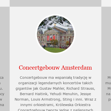
Concertgebouw Amsterdam
ca
Concertgebouw ma wspaniałą tradycję w
M
a
organizacji legendarnych koncertów takich
mu
u.
gigantów jak Gustav Mahler, Richard Strauss,
M
scy
Bernard Haitink, Yehudi Menuhin, Jessye
na
 w
Norman, Louis Armstrong, Sting i inni. Wraz z
p
 na
innymi orkiestrami, Królewska Orkiestra
Concertgebouw tworzy jedne z najlepszych