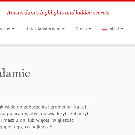
Amsterdam's highlights and hidden secrets
Szukaj
yczne
Hotel Amsterdam
O nas
polski
rdamie
k wiele do zobaczenia i zrobienia! Na tej
co polecamy, abyś doświadczył i zobaczył
śli masz 2 dni lub więcej. Większość
apić tego, co najlepsze!