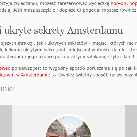
przyja
zwiedzaniu, możesz zarezerwować wycieczkę
hop-on, hop
zią. Jeśli masz szczęście i dopisze Ci pogoda
, możesz równie
 i ukryte sekrety Amsterdamu
jszych atrakcji, jak i ukrytych sekretów – miejsc, których ni
ię kilkoma ukrytymi sekretami: miejscami w Amsterdamie, któr
Amsterdam i jego okolice poza utartymi szlakami, czytaj dalej!
ower
, ponieważ jest to wygodny sposób poruszania się po tak
licznym w Amsterdamie
to również świetny sposób na zwiedza
amie: