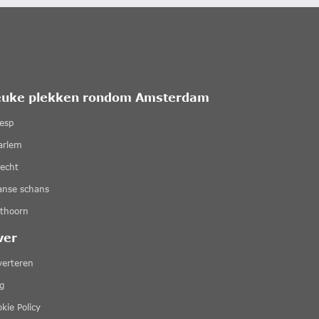
euke plekken rondom Amsterdam
esp
arlem
recht
anse schans
ethoorn
ver
verteren
g
kie Policy