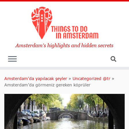
Amsterdam's highlights and hidden secrets
Amsterdam’da yapılacak şeyler
»
Uncategorized @tr
»
Amsterdam’da görmeniz gereken köprüler