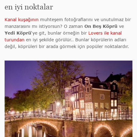
en iyi noktalar
Kanal kuşağının
muhteşem fotoğraflarını ve unutulmaz bir
manzarasını mı istiyorsun? O zaman
On Beş Köprü
ve
Yedi Köprü
‘ye git, bunlar örneğin bir
Lovers ile kanal
turundan
en iyi şekilde görülür.
. Bunlar köprülerin adları
değil, köprüleri bir arada görmek için popüler noktalardır.