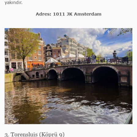
yakındır.
Adres: 1011 JK Amsterdam
3. Torensluis (Köprü 9)