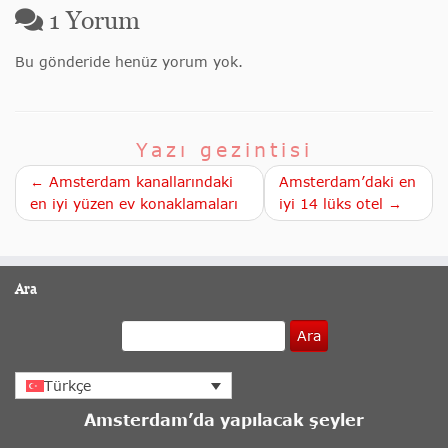
1
Yorum
Bu gönderide henüz yorum yok.
Yazı gezintisi
← Amsterdam kanallarındaki
Amsterdam’daki en
en iyi yüzen ev konaklamaları
iyi 14 lüks otel →
Ara
Ara
Türkçe
Amsterdam’da yapılacak şeyler