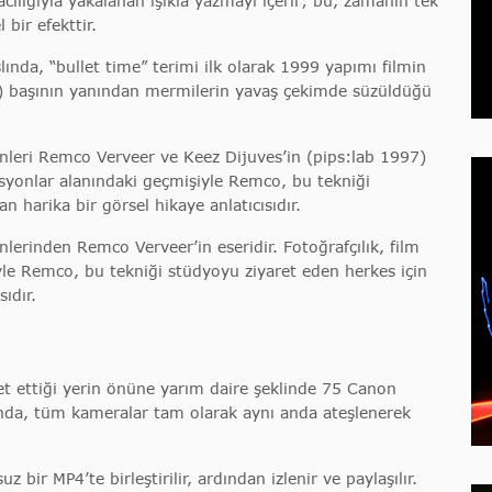
cılığıyla yakalanan ışıkla yazmayı içerir; bu, zamanın tek
 bir efekttir.
slında, “bullet time” terimi ilk olarak 1999 yapımı filmin
) başının yanından mermilerin yavaş çekimde süzüldüğü
nleri Remco Verveer ve Keez Dijuves’in (pips:lab 1997)
alasyonlar alanındaki geçmişiyle Remco, bu tekniği
an harika bir görsel hikaye anlatıcısıdır.
lerinden Remco Verveer’in eseridir. Fotoğrafçılık, film
iyle Remco, bu tekniği stüdyoyu ziyaret eden herkes için
sıdır.
et ettiği yerin önüne yarım daire şeklinde 75 Canon
unda, tüm kameralar tam olarak aynı anda ateşlenerek
 bir MP4’te birleştirilir, ardından izlenir ve paylaşılır.