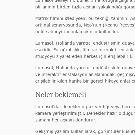
Lumasol deneyimi, bullet time fotoğrafçılığı ara
bir anının birden fazla açıdan yakalandığı görsel
Matrix filmini izlediysen, bu tekniği tanırsın. A
orijinal senaryosunda, Neo’nun (Keanu Reeves
ünlü sahneyi tanımlamak için kullanıldı.
Lumasol, Hollanda yaratıcı endüstrisinin duaye
eseridir. Fotoğrafçılık, film ve interaktif enst
stüdyoyu ziyaret eden herkes için erişilebilir kıl
Lumasol, Hollanda yaratıcı endüstrisinin duayen
ve interaktif enstalasyonlar alanındaki geçmiş
erişilebilir kılan harika bir görsel hikaye anlatıcı
Neler beklemeli
Lumasol’da, deneklerin poz verdiği veya harek
kamera yerleştirilmiştir. Denekler hazır olduğ
zamanı her açıdan dondurur.
Gelişmiş yazılım kullanılarak, görüntüler kusursuz