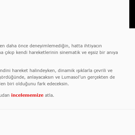
len daha önce deneyimlemediğin, hatta ihtiyacın
na çıkıp kendi hareketlerinin sinematik ve eşsiz bir anıya
dini hareket halindeyken, dinamik ışıklarla çevrili ve
ördüğünde, anlayacaksın ve Lumasol’un gerçekten de
en biri olduğunu fark edeceksin.
rudan
incelememize
atla.