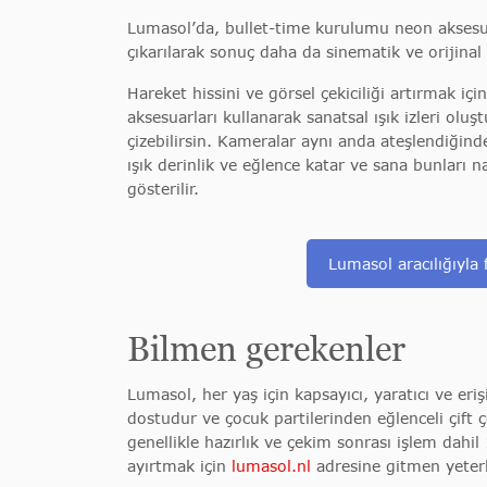
Lumasol’da, bullet-time kurulumu neon aksesuarl
çıkarılarak sonuç daha da sinematik ve orijinal h
Hareket hissini ve görsel çekiciliği artırmak içi
aksesuarları kullanarak sanatsal ışık izleri oluştu
çizebilirsin. Kameralar aynı anda ateşlendiğinde
ışık derinlik ve eğlence katar ve sana bunları na
gösterilir.
Lumasol aracılığıyla
Bilmen gerekenler
Lumasol, her yaş için kapsayıcı, yaratıcı ve eriş
dostudur ve çocuk partilerinden eğlenceli çift 
genellikle hazırlık ve çekim sonrası işlem dahil 
ayırtmak için
lumasol.nl
adresine gitmen yeterl