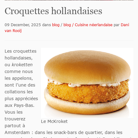
Croquettes hollandaises
09 December, 2025
dans
blog
/
blog / Cuisine néerlandaise
par
Dani
van Rooij
Les croquettes
hollandaises,
ou
kroketten
comme nous
les appelons,
sont l’une des
collations les
plus appréciées
aux Pays-Bas.
Vous les
trouverez
Le McKroket
partout à
Amsterdam : dans les snack-bars de quartier, dans les