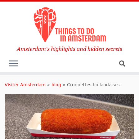
Amsterdam's highlights and hidden secrets
Visiter Amsterdam
»
blog
»
Croquettes hollandaises