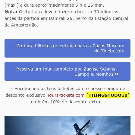
(máx.) e dura aproximadamente 5 h e 15 min.
Nota:
Os turistas devem fazer o check-in 30 minutos
antes da partida em Damrak 26
, perto da Estação Central
de Amesterdão.
Compra bilhetes de entrada para o Zaans Museum
via Tiqets.com
Reserva um tour completo por Zaanse Schans -
Campo & Moinhos
– Encomenda os teus bilhetes com o nosso código de
desconto exclusivo
Tours-tickets.com
‘THINGSTODO10’
e obtém 10% de desconto extra –