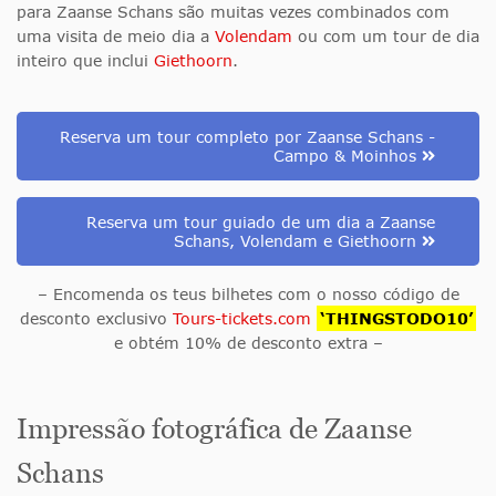
para Zaanse Schans são muitas vezes combinados com
uma visita de meio dia a
Volendam
ou com um tour de dia
inteiro que inclui
Giethoorn
.
Reserva um tour completo por Zaanse Schans -
Campo & Moinhos
Reserva um tour guiado de um dia a Zaanse
Schans, Volendam e Giethoorn
– Encomenda os teus bilhetes com o nosso código de
desconto exclusivo
Tours-tickets.com
‘THINGSTODO10’
e obtém 10% de desconto extra –
Impressão fotográfica de Zaanse
Schans