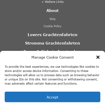
+ Weitere Links
About
blog
Cookie Policy
Lovers Grachtenfahrten
Stromma Grachtenfahrten
Tours & Tickets Amsterdam
Manage Cookie Consent
Canal Motorboats
To provide the best experiences, we use technologies like cookies to
Eco Boats Amsterdam
store and/or access device information. Consenting to these
technologies will allow us to process data such as browsing behavior
A’DAM VR Game Park
or unique IDs on this site. Not consenting or withdrawing consent,
may adversely affect certain features and functions.
Partner
Accept
Kontaktiere Lumasol, um deinen Besuch
zu planen