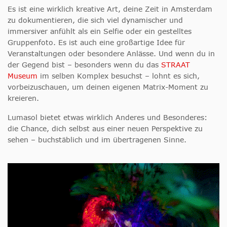
Es ist eine wirklich kreative Art, deine Zeit in Amsterdam
zu dokumentieren, die sich viel dynamischer und
immersiver anfühlt als ein Selfie oder ein gestelltes
Gruppenfoto. Es ist auch eine großartige Idee für
Veranstaltungen oder besondere Anlässe. Und wenn du in
der Gegend bist – besonders wenn du das
STRAAT
Museum
im selben Komplex besuchst – lohnt es sich,
vorbeizuschauen, um deinen eigenen Matrix-Moment zu
kreieren.
Lumasol bietet etwas wirklich Anderes und Besonderes:
die Chance, dich selbst aus einer neuen Perspektive zu
sehen –
buchstäblich und im übertragenen Sinne.