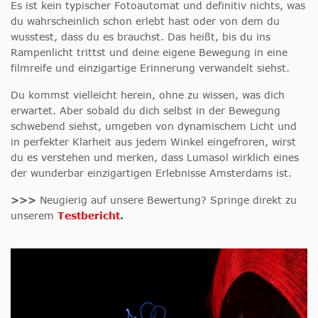
Es ist kein typischer Fotoautomat und definitiv nichts, was
du wahrscheinlich schon erlebt hast oder von dem du
wusstest, dass du es brauchst. Das heißt, bis du ins
Rampenlicht trittst und deine eigene Bewegung in eine
filmreife und einzigartige Erinnerung verwandelt siehst.
Du kommst vielleicht herein, ohne zu wissen, was dich
erwartet. Aber sobald du dich selbst in der Bewegung
schwebend siehst, umgeben von dynamischem Licht und
in perfekter Klarheit aus jedem Winkel eingefroren, wirst
du es verstehen und merken, dass Lumasol wirklich eines
der wunderbar einzigartigen Erlebnisse Amsterdams ist.
>>>
Neugierig auf unsere Bewertung? Springe direkt zu
unserem
Testbericht
.