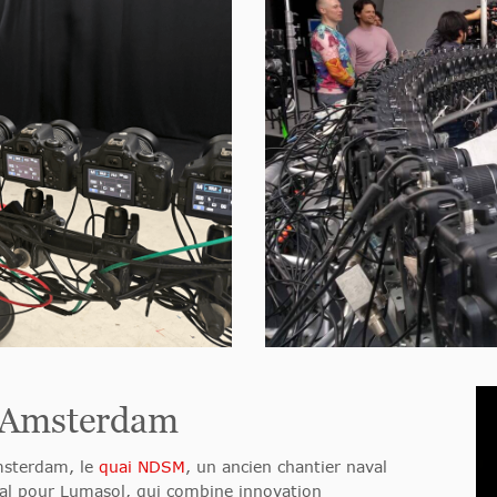
à Amsterdam
Amsterdam, le
quai NDSM
, un ancien chantier naval
déal pour Lumasol, qui combine innovation