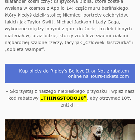
skafander kosmiczny; księżycowa Biblia, która została
wysłana w kosmos z Apollo 14; część muru berlińskiego,
który kiedyś dzielił stolicę Niemiec; portrety celebrytów,
takich jak Taylor Swift, Michael Jackson i Lady Gaga,
wykonane między innymi z gum do żucia, kredek i innych
materiałów; oraz ludzie, którzy zrobili ze swoimi ciałami
najbardziej szalone rzeczy, tacy jak „Człowiek Jaszczurka” i
„Kobieta Wampir”.
Kup bilety do Ripley's Believe It or Not z rabatem
online na Tours-tickets.com
– Skorzystaj z naszego niebieskiego przycisku i wpisz nasz
kod rabatowy
„THINGSTODO10”
, aby otrzymać 10%
zniżki! –