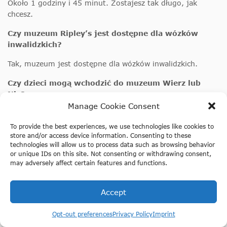
Około 1 godziny i 45 minut. Zostajesz tak długo, jak
chcesz.
Czy muzeum Ripley’s jest dostępne dla wózków
inwalidzkich?
Tak, muzeum jest dostępne dla wózków inwalidzkich.
Czy dzieci mogą wchodzić do muzeum Wierz lub
Nie?
Manage Cookie Consent
Tak, dzieci poniżej 14 roku życia muszą być pod opieką
osoby dorosłej.
To provide the best experiences, we use technologies like cookies to
store and/or access device information. Consenting to these
Czy palenie jest dozwolone w muzeum Wierz lub
technologies will allow us to process data such as browsing behavior
or unique IDs on this site. Not consenting or withdrawing consent,
Nie?
may adversely affect certain features and functions.
Nie, palenie jest zabronione w muzeum.
Accept
Czy odwiedzający mogą wnosić jedzenie/przekąski
Kup bilety do Ripley's Believe It or Not na
do muzeum Ripley’s?
Tours-tickets.com
Opt-out preferences
Privacy Policy
Imprint
Nie, goście muszą pozbyć się wszystkich produktów