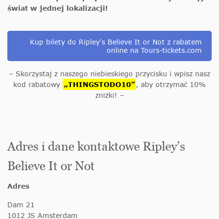
świat w jednej lokalizacji!
Kup bilety do Ripley's Believe It or Not z rabatem
online na Tours-tickets.com
– Skorzystaj z naszego niebieskiego przycisku i wpisz nasz
kod rabatowy
„THINGSTODO10”
, aby otrzymać 10%
zniżki! –
Adres i dane kontaktowe Ripley’s
Believe It or Not
Adres
Dam 21
1012 JS Amsterdam