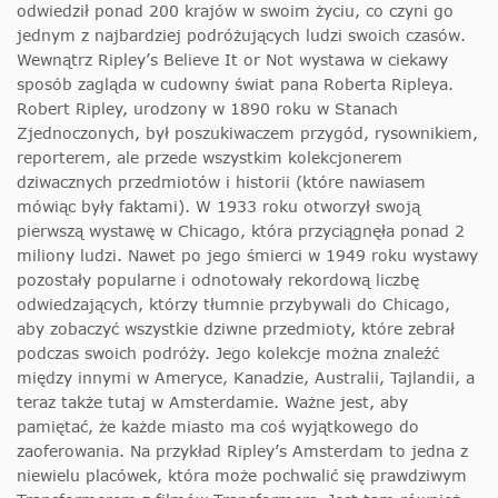
odwiedził ponad 200 krajów w swoim życiu, co czyni go
jednym z najbardziej podróżujących ludzi swoich czasów.
Wewnątrz Ripley’s Believe It or Not wystawa w ciekawy
sposób zagląda w cudowny świat pana Roberta Ripleya.
Robert Ripley, urodzony w 1890 roku w Stanach
Zjednoczonych, był poszukiwaczem przygód, rysownikiem,
reporterem, ale przede wszystkim kolekcjonerem
dziwacznych przedmiotów i historii (które nawiasem
mówiąc były faktami). W 1933 roku otworzył swoją
pierwszą wystawę w Chicago, która przyciągnęła ponad 2
miliony ludzi. Nawet po jego śmierci w 1949 roku wystawy
pozostały popularne i odnotowały rekordową liczbę
odwiedzających, którzy tłumnie przybywali do Chicago,
aby zobaczyć wszystkie dziwne przedmioty, które zebrał
podczas swoich podróży. Jego kolekcje można znaleźć
między innymi w Ameryce, Kanadzie, Australii, Tajlandii, a
teraz także tutaj w Amsterdamie. Ważne jest, aby
pamiętać, że każde miasto ma coś wyjątkowego do
zaoferowania. Na przykład Ripley’s Amsterdam to jedna z
niewielu placówek, która może pochwalić się prawdziwym