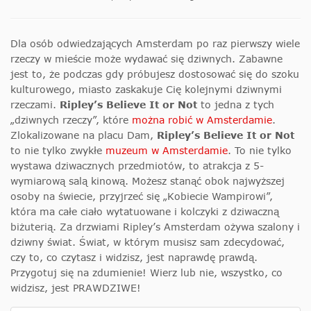
Dla osób odwiedzających Amsterdam po raz pierwszy wiele
rzeczy w mieście może wydawać się dziwnych. Zabawne
jest to, że podczas gdy próbujesz dostosować się do szoku
kulturowego, miasto zaskakuje Cię kolejnymi dziwnymi
rzeczami.
Ripley’s Believe It or Not
to jedna z tych
„dziwnych rzeczy”, które
można robić w Amsterdamie
.
Zlokalizowane na placu Dam,
Ripley’s Believe It or Not
to nie tylko zwykłe
muzeum w Amsterdamie
. To nie tylko
wystawa dziwacznych przedmiotów, to atrakcja z 5-
wymiarową salą kinową. Możesz stanąć obok najwyższej
osoby na świecie, przyjrzeć się „Kobiecie Wampirowi”,
która ma całe ciało wytatuowane i kolczyki z dziwaczną
biżuterią. Za drzwiami Ripley’s Amsterdam ożywa szalony i
dziwny świat. Świat, w którym musisz sam zdecydować,
czy to, co czytasz i widzisz, jest naprawdę prawdą.
Przygotuj się na zdumienie! Wierz lub nie, wszystko, co
widzisz, jest PRAWDZIWE!