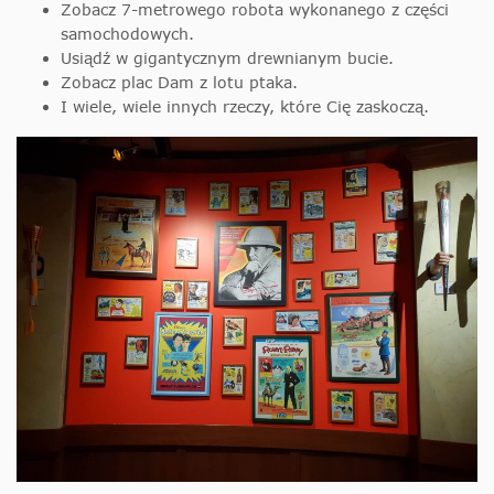
Zobacz 7-metrowego robota wykonanego z części
samochodowych.
Usiądź w gigantycznym drewnianym bucie.
Zobacz plac Dam z lotu ptaka.
I wiele, wiele innych rzeczy, które Cię zaskoczą.