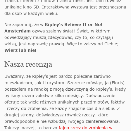
Transformerem z filmów Transformers. Jest tam również
unikalne kino 5D. Interaktywna wystawa jest przeznaczona
dla osób w każdym wieku.
Nie zapomnij, że w
Ripley’s Believe It or Not
Amsterdam
ożywa szalony świat! Świat, w którym
odwiedzający muszą zdecydować, czy to, co czytają i
widzą, jest naprawdę prawdą. Więc to zależy od Ciebie;
Wierz lub nie!
Nasza recenzja
Uważamy, że Ripley’s jest bardzo polecane zarówno
mieszkańcom, jak i turystom. Szczerze mówiąc, ja (Floris)
poszedłem na randkę z moją dziewczyną do Ripley’s, kiedy
byliśmy razem zaledwie kilka miesięcy. Doświadczenie
oferuje tak wiele różnych unikalnych przedmiotów, faktów
i rzeczy do zrobienia, że każdy znajdzie coś dla siebie. Z
drugiej strony, doświadczysz również rzeczy, które
prawdopodobnie nie wzbudzą Twojego zainteresowania.
Tak czy inaczej, to bardzo
fajna rzecz do zrobienia w