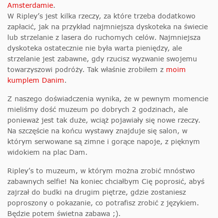
Amsterdamie
.
W Ripley’s jest kilka rzeczy, za które trzeba dodatkowo
zapłacić, jak na przykład najmniejsza dyskoteka na świecie
lub strzelanie z lasera do ruchomych celów. Najmniejsza
dyskoteka ostatecznie nie była warta pieniędzy, ale
strzelanie jest zabawne, gdy rzucisz wyzwanie swojemu
towarzyszowi podróży. Tak właśnie zrobiłem z
moim
kumplem Danim
.
Z naszego doświadczenia wynika, że w pewnym momencie
mieliśmy dość muzeum po dobrych 2 godzinach, ale
ponieważ jest tak duże, wciąż pojawiały się nowe rzeczy.
Na szczęście na końcu wystawy znajduje się salon, w
którym serwowane są zimne i gorące napoje, z pięknym
widokiem na plac Dam.
Ripley’s to muzeum, w którym można zrobić mnóstwo
zabawnych selfie! Na koniec chciałbym Cię poprosić, abyś
zajrzał do budki na drugim piętrze, gdzie zostaniesz
poproszony o pokazanie, co potrafisz zrobić z językiem.
Będzie potem świetna zabawa ;).