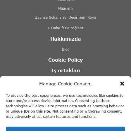
Haarlem
Zaanse Schans Yel Değirmeni Köyü
+ Daha fazla bağlantı
Hakkımızda
Blog
Cookie Policy
Iş ortakları
Lovers Kanal Turları Amsterdam
Manage Cookie Consent
Stromma kanal turları
To provide the best experiences, we use technologies like cookies to
Tours & Tickets Amsterdam
store and/or access device information. Consenting to these
technologies will allow us to process data such as browsing behavior
Canal Motorboats – Amsterdam tekne kiralama
or unique IDs on this site. Not consenting or withdrawing consent,
may adversely affect certain features and functions.
+ Daha fazla bağlantı