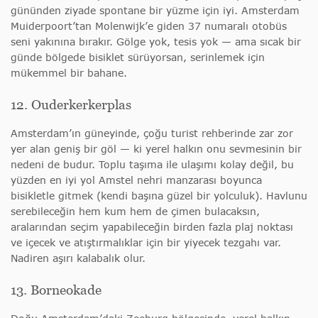
gününden ziyade spontane bir yüzme için iyi. Amsterdam
Muiderpoort’tan Molenwijk’e giden 37 numaralı otobüs
seni yakınına bırakır. Gölge yok, tesis yok — ama sıcak bir
günde bölgede bisiklet sürüyorsan, serinlemek için
mükemmel bir bahane.
12. Ouderkerkerplas
Amsterdam’ın güneyinde, çoğu turist rehberinde zar zor
yer alan geniş bir göl — ki yerel halkın onu sevmesinin bir
nedeni de budur. Toplu taşıma ile ulaşımı kolay değil, bu
yüzden en iyi yol Amstel nehri manzarası boyunca
bisikletle gitmek (kendi başına güzel bir yolculuk). Havlunu
serebileceğin hem kum hem de çimen bulacaksın,
aralarından seçim yapabileceğin birden fazla plaj noktası
ve içecek ve atıştırmalıklar için bir yiyecek tezgahı var.
Nadiren aşırı kalabalık olur.
13. Borneokade