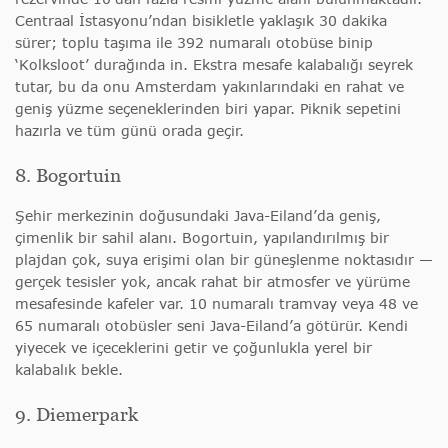
Centraal İstasyonu’ndan bisikletle yaklaşık 30 dakika
sürer; toplu taşıma ile 392 numaralı otobüse binip
‘Kolksloot’ durağında in. Ekstra mesafe kalabalığı seyrek
tutar, bu da onu Amsterdam yakınlarındaki en rahat ve
geniş yüzme seçeneklerinden biri yapar. Piknik sepetini
hazırla ve tüm günü orada geçir.
8. Bogortuin
Şehir merkezinin doğusundaki Java-Eiland’da geniş,
çimenlik bir sahil alanı. Bogortuin, yapılandırılmış bir
plajdan çok, suya erişimi olan bir güneşlenme noktasıdır —
gerçek tesisler yok, ancak rahat bir atmosfer ve yürüme
mesafesinde kafeler var. 10 numaralı tramvay veya 48 ve
65 numaralı otobüsler seni Java-Eiland’a götürür. Kendi
yiyecek ve içeceklerini getir ve çoğunlukla yerel bir
kalabalık bekle.
9. Diemerpark