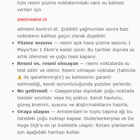
tüm resmi yüzme noktalarındaki canlı su kalitesi
verileri için
zwemwater.nl
adresini kontrol et. Şiddetli yağmurdan sonra bazı
noktaların kalitesi geçici olarak düşebilir.
Yüzme sezonu
— resmi açık hava yüzme sezonu 1
Mayıs’tan 1 Ekim’e kadar sürer. Bu tarihler dışında su
artık izlenmez ve çoğu tesis kapanır.
Resmi vs. resmi olmayan
— resmi noktalarda su
test edilir ve izlenir. Resmi olmayan noktalar (tabloda
ile işaretlenmiştir) su kalitesinin garanti
edilmediği, kendi sorumluluğunda yüzülen yerlerdir.
Ne getirmeli
— Gaasperplas dışındaki çoğu noktada
tesisler sınırlıdır veya hiç yoktur. Kendi havlunu,
güneş kremini, suyunu ve atıştırmalıklarını hazırla.
Oraya ulaşım
— Amsterdam’ın toplu taşıma ağı bu
listedeki çoğu noktayı kapsar. Ouderkerkerplas ve De
Hoge Dijk’e en iyi bisikletle ulaşılır. Rotanı planlamak
için aşağıdaki haritayı kullan.