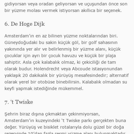
gidiyorsan veya oradan geliyorsan ve uçuşundan önce son
bir yüzme molası vermek istiyorsan akıllıca bir seçenek.
6. De Hoge Dijk
Amsterdam’ın en az bilinen yüzme noktalarından biri.
Güneydoğudaki bu sakin küçük göl, bir golf sahasının
yakınında yer alır ve belirlenmiş bir yüzme alanı, küçük
çocuklar için ayrı bir çocuk havuzu ve küçük bir plaja
sahiptir. Asla çok kalabalık olmaz, ki çekiciliği de tam
olarak budur. Holendrecht veya Abcoude istasyonundan
yaklaşık 20 dakikalık bir yürüyüş mesafesindedir; alternatif
olarak yerel bir otobüse binebilirsin. Kalabalık olmadan su
keyfi yapmak istediğinde mükemmel.
7. ‘t Twiske
Şehrin biraz dışına çıkmaktan çekinmiyorsan,
Amsterdam’ın kuzeyindeki ‘t Twiske parkı gerçekten buna
değer. Yürüyüş ve bisiklet rotalarıyla dolu güzel bir doğa
rezervinde 10’dan fazla resmi yüzme alanı bulunmaktadır.