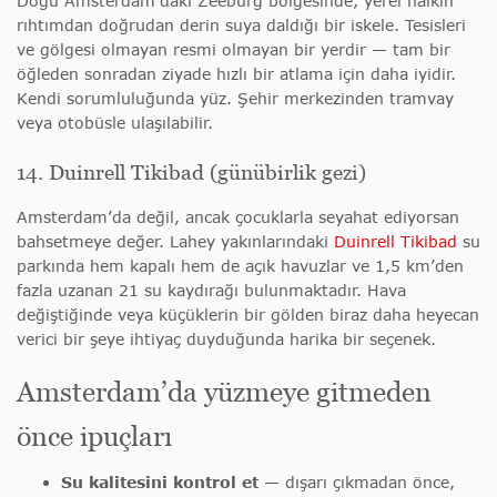
Doğu Amsterdam’daki Zeeburg bölgesinde, yerel halkın
rıhtımdan doğrudan derin suya daldığı bir iskele. Tesisleri
ve gölgesi olmayan resmi olmayan bir yerdir — tam bir
öğleden sonradan ziyade hızlı bir atlama için daha iyidir.
Kendi sorumluluğunda yüz. Şehir merkezinden tramvay
veya otobüsle ulaşılabilir.
14. Duinrell Tikibad (günübirlik gezi)
Amsterdam’da değil, ancak çocuklarla seyahat ediyorsan
bahsetmeye değer. Lahey yakınlarındaki
Duinrell Tikibad
su
parkında hem kapalı hem de açık havuzlar ve 1,5 km’den
fazla uzanan 21 su kaydırağı bulunmaktadır. Hava
değiştiğinde veya küçüklerin bir gölden biraz daha heyecan
verici bir şeye ihtiyaç duyduğunda harika bir seçenek.
Amsterdam’da yüzmeye gitmeden
önce ipuçları
Su kalitesini kontrol et
— dışarı çıkmadan önce,