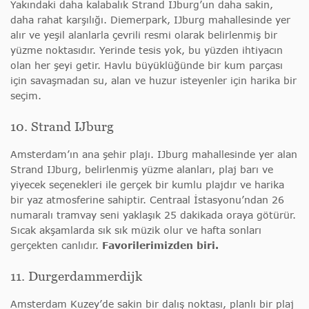
Yakındaki daha kalabalık Strand IJburg’un daha sakin,
daha rahat karşılığı. Diemerpark, IJburg mahallesinde yer
alır ve yeşil alanlarla çevrili resmi olarak belirlenmiş bir
yüzme noktasıdır. Yerinde tesis yok, bu yüzden ihtiyacın
olan her şeyi getir. Havlu büyüklüğünde bir kum parçası
için savaşmadan su, alan ve huzur isteyenler için harika bir
seçim.
10. Strand IJburg
Amsterdam’ın ana şehir plajı. IJburg mahallesinde yer alan
Strand IJburg, belirlenmiş yüzme alanları, plaj barı ve
yiyecek seçenekleri ile gerçek bir kumlu plajdır ve harika
bir yaz atmosferine sahiptir. Centraal İstasyonu’ndan 26
numaralı tramvay seni yaklaşık 25 dakikada oraya götürür.
Sıcak akşamlarda sık sık müzik olur ve hafta sonları
gerçekten canlıdır.
Favorilerimizden biri.
11. Durgerdammerdijk
Amsterdam Kuzey’de sakin bir dalış noktası, planlı bir plaj