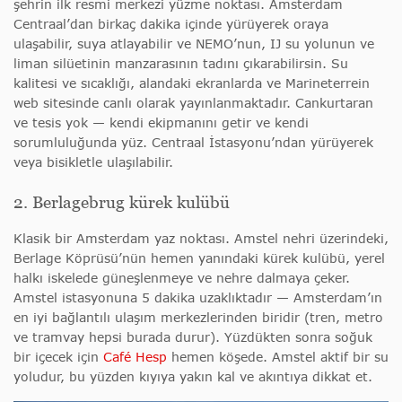
şehrin ilk resmi merkezi yüzme noktası. Amsterdam
Centraal’dan birkaç dakika içinde yürüyerek oraya
ulaşabilir, suya atlayabilir ve NEMO’nun, IJ su yolunun ve
liman silüetinin manzarasının tadını çıkarabilirsin. Su
kalitesi ve sıcaklığı, alandaki ekranlarda ve Marineterrein
web sitesinde canlı olarak yayınlanmaktadır. Cankurtaran
ve tesis yok — kendi ekipmanını getir ve kendi
sorumluluğunda yüz. Centraal İstasyonu’ndan yürüyerek
veya bisikletle ulaşılabilir.
2. Berlagebrug kürek kulübü
Klasik bir Amsterdam yaz noktası. Amstel nehri üzerindeki,
Berlage Köprüsü’nün hemen yanındaki kürek kulübü, yerel
halkı iskelede güneşlenmeye ve nehre dalmaya çeker.
Amstel istasyonuna 5 dakika uzaklıktadır — Amsterdam’ın
en iyi bağlantılı ulaşım merkezlerinden biridir (tren, metro
ve tramvay hepsi burada durur). Yüzdükten sonra soğuk
bir içecek için
Café Hesp
hemen köşede. Amstel aktif bir su
yoludur, bu yüzden kıyıya yakın kal ve akıntıya dikkat et.