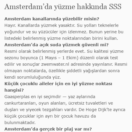
Amsterdam’da yüzme hakkında SSS
Amsterdam kanallarında yüzebilir misin?
Hayır. Kanallarda yüzmek yasaktır. Su yolları teknelerle
yoğundur ve su yüzücüler için izlenmez. Bunun yerine bu
listedeki belirlenmiş yüzme noktalarından birini kullan.
Amsterdam’da açık suda yüzmek güvenli mi?
Resmi olarak belirlenmiş yerlerde evet. Su kalitesi yüzme
sezonu boyunca (1 Mayıs – 1 Ekim) düzenli olarak test
edilir ve sonuçlar zwemwater.nl adresinde yayınlanır. Resmi
olmayan noktalarda, özellikle şiddetli yağışlardan sonra
kendi sorumluluğunda yüz.
Küçük çocuklu aileler için en iyi yüzme noktası
hangisi?
Gaasperplas en iyi seçimdir — yaz aylarında
cankurtaranları, oyun alanları, ücretsiz tuvaletleri ve
duşları ve yiyecek tezgahları vardır. De Hoge Dijk’te ayrıca
küçük çocuklar için ayrı bir çocuk havuzu da
bulunmaktadır.
Amsterdam’da gerçek bir plaj var mı?