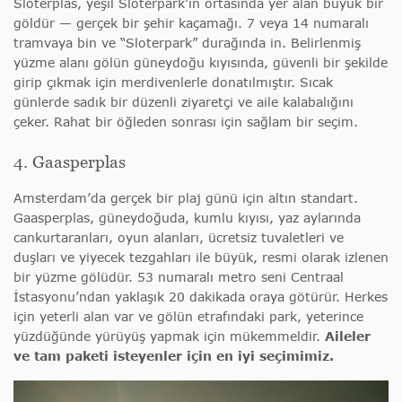
Sloterplas, yeşil Sloterpark’ın ortasında yer alan büyük bir
göldür — gerçek bir şehir kaçamağı. 7 veya 14 numaralı
tramvaya bin ve “Sloterpark” durağında in. Belirlenmiş
yüzme alanı gölün güneydoğu kıyısında, güvenli bir şekilde
girip çıkmak için merdivenlerle donatılmıştır. Sıcak
günlerde sadık bir düzenli ziyaretçi ve aile kalabalığını
çeker. Rahat bir öğleden sonrası için sağlam bir seçim.
4. Gaasperplas
Amsterdam’da gerçek bir plaj günü için altın standart.
Gaasperplas, güneydoğuda, kumlu kıyısı, yaz aylarında
cankurtaranları, oyun alanları, ücretsiz tuvaletleri ve
duşları ve yiyecek tezgahları ile büyük, resmi olarak izlenen
bir yüzme gölüdür. 53 numaralı metro seni Centraal
İstasyonu’ndan yaklaşık 20 dakikada oraya götürür. Herkes
için yeterli alan var ve gölün etrafındaki park, yeterince
yüzdüğünde yürüyüş yapmak için mükemmeldir.
Aileler
ve tam paketi isteyenler için en iyi seçimimiz.