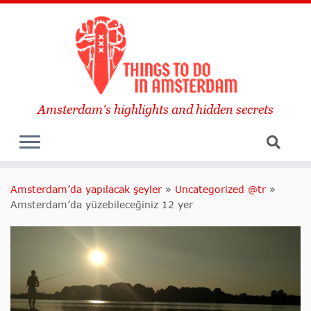
Amsterdam's highlights and hidden secrets
Amsterdam’da yapılacak şeyler
»
Uncategorized @tr
»
Amsterdam’da yüzebileceğiniz 12 yer