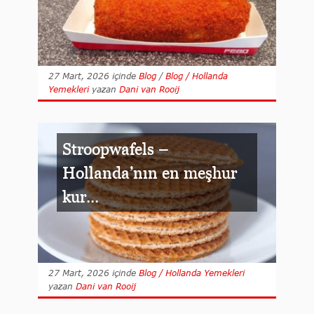
27 Mart, 2026
içinde
Blog
/
Blog / Hollanda
Yemekleri
yazan
Dani van Rooij
Stroopwafels –
Hollanda’nın en meşhur
kur...
27 Mart, 2026
içinde
Blog / Hollanda Yemekleri
yazan
Dani van Rooij