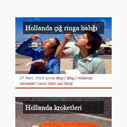
Hollanda çiğ ringa balığı
27 Mart, 2026
içinde
Blog
/
Blog / Hollanda
Yemekleri
yazan
Dani van Rooij
Hollanda kroketleri