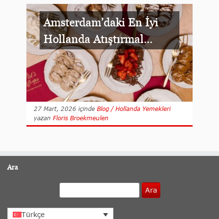
Amsterdam’daki En İyi
Hollanda Atıştırmal...
27 Mart, 2026
içinde
Blog / Hollanda Yemekleri
yazan
Floris Broekmeulen
Ara
Ara
Türkçe