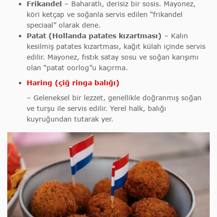
Frikandel
– Baharatlı, derisiz bir sosis. Mayonez,
köri ketçap ve soğanla servis edilen “frikandel
speciaal” olarak dene.
Patat (Hollanda patates kızartması)
– Kalın
kesilmiş patates kızartması, kağıt külah içinde servis
edilir. Mayonez, fıstık satay sosu ve soğan karışımı
olan “patat oorlog”u kaçırma.
Haring (çiğ ringa balığı)
– Geleneksel bir lezzet, genellikle doğranmış soğan
ve turşu ile servis edilir. Yerel halk, balığı
kuyruğundan tutarak yer.