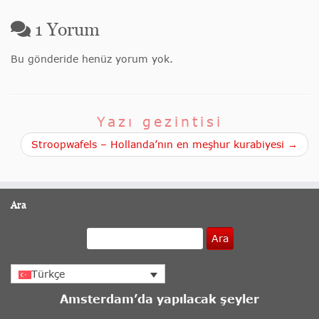
1
Yorum
Bu gönderide henüz yorum yok.
Yazı gezintisi
Stroopwafels – Hollanda’nın en meşhur kurabiyesi →
Ara
Ara
Türkçe
Amsterdam’da yapılacak şeyler