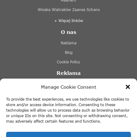
Haarlem
Wioska Wiatraków Zaanse Schans
+ Więcej linków
O nas
Reklama
Blog
Cookie Policy
Reklama
Lovers Canal Cruises Amsterdam
Manage Cookie Consent
Stromma Canal Tours
To provide the best experiences, we use technologies like cookies to
Tours & Tickets Amsterdam
store and/or access device information. Consenting to these
technologies will allow us to process data such as browsing behavior
Canal Motorboats
or unique IDs on this site. Not consenting or withdrawing consent,
may adversely affect certain features and functions.
+ Więcej linków