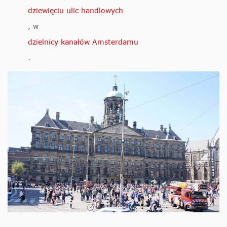
dziewięciu ulic handlowych
, w
dzielnicy kanałów Amsterdamu
.