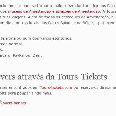
io familiar para se tornar o maior operador turístico dos Paí
a dos
museus de Amesterdão
e
atrações de Amesterdão
. A Tour
as tuas viagens. Além de todos os destaques de Amesterdão, a 
m dia a outros locais nos Países Baixos e na Bélgica, por exem
 telefone ou num dos vários escritórios.
rada normal.
s.
rcard, PayPal ou iDeal.
vers através da Tours-Tickets
 ser encontrados em
Tours-tickets.com
ou reserva-os diretam
kets para poupar ainda mais.