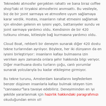
Teknedeki atmosfer gerçekten rahattı ve bana biraz coffee
shop’taki ot tiryakisi atmosferini anımsattı. Bu vesileyle,
biz de bir joint sarmaya ve atmosfere uyum sağlamaya
karar verdik. Hostes, insanların rahat etmesini sağlamak
için elinden gelenin en iyisini yaptı, battaniyeler sundu ve
joint sarmaya yardımcı oldu. Kendisinin de bir 420
tutkunu olması, kitlesiyle bağ kurmasına yardımcı oldu.
Cloud Boat, rehberli bir deneyim sunarak diğer 420 dostu
tekne turlarından ayrılıyor. Böylece, her iki dünyanın da en
iyisini birleştiriyor: insanların kafayı bulmasına izin
verirken aynı zamanda onlara şehir hakkında bilgi veriyor.
Diğer marihuana dostu turların çoğu, canlı yorumlar
sunarak yolcularıyla bu kadar etkileşime girmiyor.
Bu tekne turunu, Amsterdam kanallarını keşfederken
benzer düşünen insanlarla kafayı bulmak isteyen tüm
“cannaseur”lara tavsiye edebiliriz. Deneyiminden en iyi
şekilde yararlanmak için
hazırlık hakkındaki paragrafımızı
okuduğundan emin ol!