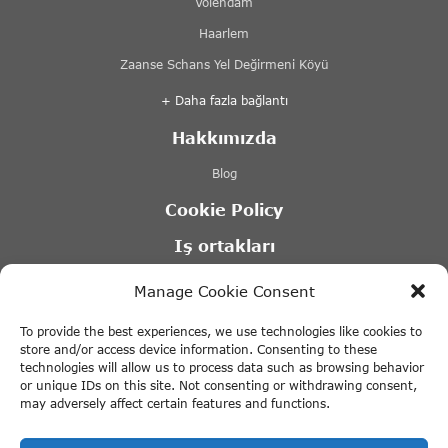
Volendam
Haarlem
Zaanse Schans Yel Değirmeni Köyü
+ Daha fazla bağlantı
Hakkımızda
Blog
Cookie Policy
Iş ortakları
Lovers Kanal Turları Amsterdam
Manage Cookie Consent
Stromma kanal turları
To provide the best experiences, we use technologies like cookies to
Tours & Tickets Amsterdam
store and/or access device information. Consenting to these
technologies will allow us to process data such as browsing behavior
Canal Motorboats – Amsterdam tekne kiralama
or unique IDs on this site. Not consenting or withdrawing consent,
may adversely affect certain features and functions.
+ Daha fazla bağlantı