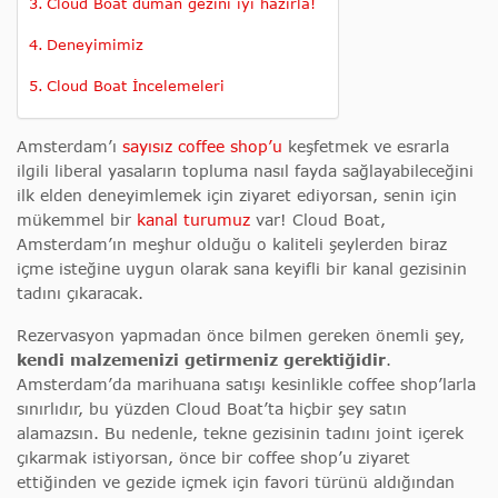
Cloud Boat duman gezini iyi hazırla!
Deneyimimiz
Cloud Boat İncelemeleri
Amsterdam’ı
sayısız coffee shop’u
keşfetmek ve esrarla
ilgili liberal yasaların topluma nasıl fayda sağlayabileceğini
ilk elden deneyimlemek için ziyaret ediyorsan, senin için
mükemmel bir
kanal turumuz
var! Cloud Boat,
Amsterdam’ın meşhur olduğu o kaliteli şeylerden biraz
içme isteğine uygun olarak sana keyifli bir kanal gezisinin
tadını çıkaracak.
Rezervasyon yapmadan önce bilmen gereken önemli şey,
kendi malzemenizi getirmeniz gerektiğidir
.
Amsterdam’da marihuana satışı kesinlikle coffee shop’larla
sınırlıdır, bu yüzden Cloud Boat’ta hiçbir şey satın
alamazsın. Bu nedenle, tekne gezisinin tadını joint içerek
çıkarmak istiyorsan, önce bir coffee shop’u ziyaret
ettiğinden ve gezide içmek için favori türünü aldığından