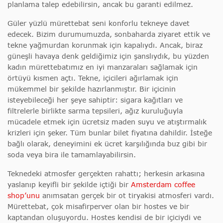
planlama talep edebilirsin, ancak bu garanti edilmez.
Güler yüzlü mürettebat seni konforlu tekneye davet
edecek. Bizim durumumuzda, sonbaharda ziyaret ettik ve
tekne yağmurdan korunmak için kapalıydı. Ancak, biraz
güneşli havaya denk geldiğimiz için şanslıydık, bu yüzden
kadın mürettebatımız en iyi manzaraları sağlamak için
örtüyü kısmen açtı. Tekne, içicileri ağırlamak için
mükemmel bir şekilde hazırlanmıştır. Bir içicinin
isteyebileceği her şeye sahiptir: sigara kağıtları ve
filtrelerle birlikte sarma tepsileri, ağız kuruluğuyla
mücadele etmek için ücretsiz maden suyu ve atıştırmalık
krizleri için şeker. Tüm bunlar bilet fiyatına dahildir. İsteğe
bağlı olarak, deneyimini ek ücret karşılığında buz gibi bir
soda veya bira ile tamamlayabilirsin.
Teknedeki atmosfer gerçekten rahattı; herkesin arkasına
yaslanıp keyifli bir şekilde içtiği bir
Amsterdam coffee
shop’unu
anımsatan gerçek bir ot tiryakisi atmosferi vardı.
Mürettebat, çok misafirperver olan bir hostes ve bir
kaptandan oluşuyordu. Hostes kendisi de bir içiciydi ve