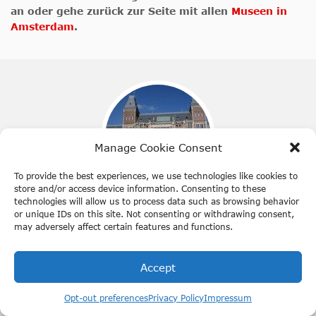
an oder gehe zurück zur Seite mit allen
Museen in
Amsterdam
.
Manage Cookie Consent
To provide the best experiences, we use technologies like cookies to
store and/or access device information. Consenting to these
technologies will allow us to process data such as browsing behavior
Rijksmuseum
or unique IDs on this site. Not consenting or withdrawing consent,
may adversely affect certain features and functions.
Ein Besuch des Rijksmuseums ist immer eine gute Idee.
Erfahre alles über die niederländische Geschichte und
Accept
tauche ein in die Welt der schönsten Kunstsammlungen.
Buche jetzt deine Van Gogh und
Rembrandt Tickets mit Rabatt
Opt-out preferences
Privacy Policy
Impressum