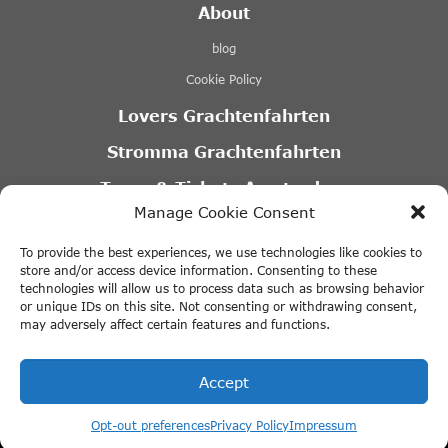
About
blog
Cookie Policy
Lovers Grachtenfahrten
Stromma Grachtenfahrten
Tours & Tickets Amsterdam
Manage Cookie Consent
Canal Motorboats
To provide the best experiences, we use technologies like cookies to
Eco Boats Amsterdam
store and/or access device information. Consenting to these
technologies will allow us to process data such as browsing behavior
A’DAM VR Game Park
or unique IDs on this site. Not consenting or withdrawing consent,
may adversely affect certain features and functions.
Partner
Accept
Opt-out preferences
Privacy Policy
Impressum
© 2026 ThingstodoinAmsterdam.com · All rights reserved