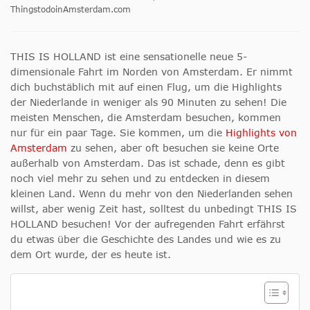
ThingstodoinAmsterdam.com
THIS IS HOLLAND ist eine sensationelle neue 5-
dimensionale Fahrt im Norden von Amsterdam. Er nimmt
dich buchstäblich mit auf einen Flug, um die Highlights
der Niederlande in weniger als 90 Minuten zu sehen! Die
meisten Menschen, die Amsterdam besuchen, kommen
nur für ein paar Tage. Sie kommen, um die
Highlights von
Amsterdam
zu sehen, aber oft besuchen sie keine Orte
außerhalb von Amsterdam. Das ist schade, denn es gibt
noch viel mehr zu sehen und zu entdecken in diesem
kleinen Land. Wenn du mehr von den Niederlanden sehen
willst, aber wenig Zeit hast, solltest du unbedingt THIS IS
HOLLAND besuchen! Vor der aufregenden Fahrt erfährst
du etwas über die Geschichte des Landes und wie es zu
dem Ort wurde, der es heute ist.