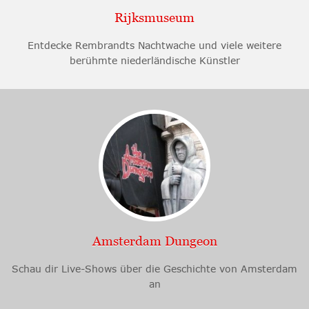
Rijksmuseum
Entdecke Rembrandts Nachtwache und viele weitere
berühmte niederländische Künstler
Amsterdam Dungeon
Schau dir Live-Shows über die Geschichte von Amsterdam
an