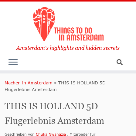
Amsterdam's highlights and hidden secrets
Machen in Amsterdam
»
THIS IS HOLLAND 5D
Flugerlebnis Amsterdam
THIS IS HOLLAND 5D
Flugerlebnis Amsterdam
Geschrieben von
Chuka Nwanazia
, Mitarbeiter für