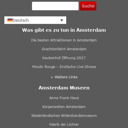
Suche
Deutsch
Was gibt es zu tun in Amsterdam
Die besten Attraktionen in Amsterdam
Grachtenfahrt Amsterdam
Keukenhof Öffnung 2027
Moulin Rouge – Erotische Live-Shows
+ Weitere Links
Amsterdam Museen
Anne Frank Haus
Körperwelten Amsterdam
Niederländisches Widerstandsmuseum
Fabrik der Lichter