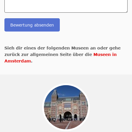
Bewertung absenden
Sieh dir eines der folgenden Museen an oder gehe
zurück zur allgemeinen Seite über die
Museen in
Amsterdam
.