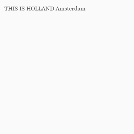
THIS IS HOLLAND Amsterdam