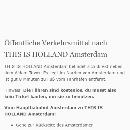
Öffentliche Verkehrsmittel nach
THIS IS HOLLAND Amsterdam
THIS IS HOLLAND Amsterdam befindet sich direkt neben
dem A’dam Tower. Es liegt im Norden von Amsterdam und
ist gut 8 Minuten zu Fuß vom Fährhafen entfernt.
Hinweis:
Die Fähren sind kostenlos, du musst also
kein Ticket kaufen, um sie zu benutzen.
Vom Hauptbahnhof Amsterdam zu THIS IS
HOLLAND Amsterdam:
Gehe zur Rückseite des Amsterdamer