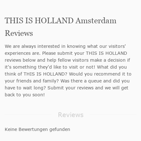
THIS IS HOLLAND Amsterdam
Reviews
We are always interested in knowing what our visitors'
experiences are. Please submit your THIS IS HOLLAND
reviews below and help fellow visitors make a decision if
it's something they'd like to visit or not! What did you
think of THIS IS HOLLAND? Would you recommend it to
your friends and family? Was there a queue and did you
have to wait long? Submit your reviews and we will get
back to you soon!
Reviews
Keine Bewertungen gefunden