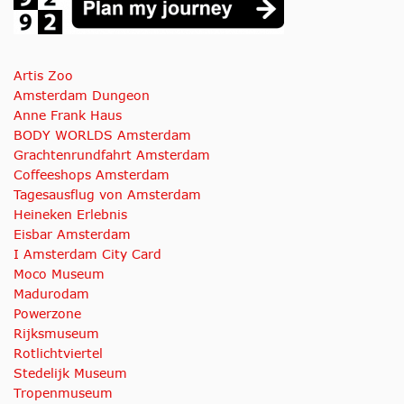
Artis Zoo
Amsterdam Dungeon
Anne Frank Haus
BODY WORLDS Amsterdam
Grachtenrundfahrt Amsterdam
Coffeeshops Amsterdam
Tagesausflug von Amsterdam
Heineken Erlebnis
Eisbar Amsterdam
I Amsterdam City Card
Moco Museum
Madurodam
Powerzone
Rijksmuseum
Rotlichtviertel
Stedelijk Museum
Tropenmuseum