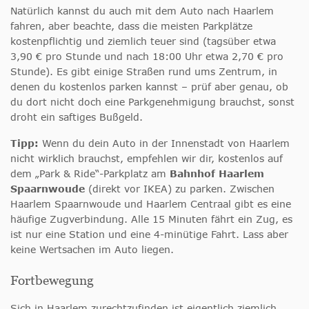
Natürlich kannst du auch mit dem Auto nach Haarlem
fahren, aber beachte, dass die meisten Parkplätze
kostenpflichtig und ziemlich teuer sind (tagsüber etwa
3,90 € pro Stunde und nach 18:00 Uhr etwa 2,70 € pro
Stunde). Es gibt einige Straßen rund ums Zentrum, in
denen du kostenlos parken kannst – prüf aber genau, ob
du dort nicht doch eine Parkgenehmigung brauchst, sonst
droht ein saftiges Bußgeld.
Tipp:
Wenn du dein Auto in der Innenstadt von Haarlem
nicht wirklich brauchst, empfehlen wir dir, kostenlos auf
dem „Park & Ride“-Parkplatz am
Bahnhof Haarlem
Spaarnwoude
(direkt vor IKEA) zu parken. Zwischen
Haarlem Spaarnwoude und Haarlem Centraal gibt es eine
häufige Zugverbindung. Alle 15 Minuten fährt ein Zug, es
ist nur eine Station und eine 4-minütige Fahrt. Lass aber
keine Wertsachen im Auto liegen.
Fortbewegung
Sich in Haarlem zurechtzufinden ist eigentlich ziemlich