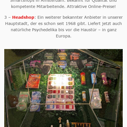
Smartshops
in Amsterdam. Bekannt für Qualität und
kompetente Mitarbeitende. Attraktive Online-Preise!
3 –
Headshop
: Ein weiterer bekannter Anbieter in unserer
Hauptstadt, der es schon seit 1968 gibt. Liefert jetzt auch
natürliche Psychedelika bis vor die Haustür – in ganz
Europa.