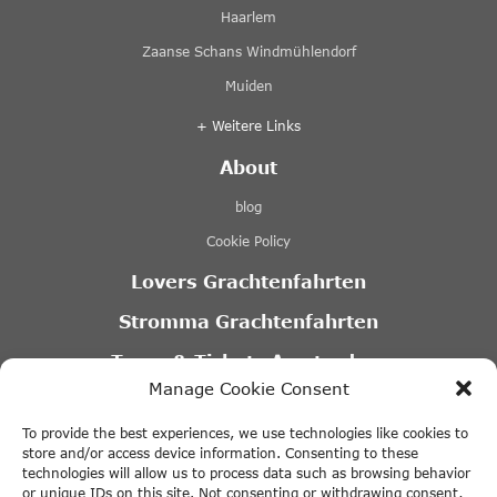
Haarlem
Zaanse Schans Windmühlendorf
Muiden
+ Weitere Links
About
blog
Cookie Policy
Lovers Grachtenfahrten
Stromma Grachtenfahrten
Tours & Tickets Amsterdam
Manage Cookie Consent
Canal Motorboats
To provide the best experiences, we use technologies like cookies to
Eco Boats Amsterdam
store and/or access device information. Consenting to these
technologies will allow us to process data such as browsing behavior
A’DAM VR Game Park
or unique IDs on this site. Not consenting or withdrawing consent,