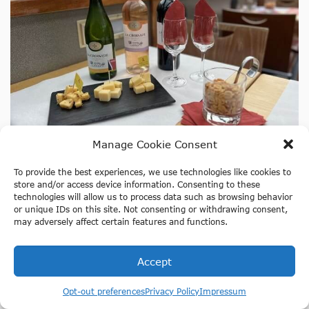
Manage Cookie Consent
To provide the best experiences, we use technologies like cookies to
store and/or access device information. Consenting to these
Stromma Cheese & Wine Cruise
technologies will allow us to process data such as browsing behavior
or unique IDs on this site. Not consenting or withdrawing consent,
may adversely affect certain features and functions.
Genieße Käse und Wein, während du auf dieser 75-
minütigen Rundfahrt von Stromma an den schönsten
Sehenswürdigkeiten Amsterdams vorbeifährst.
Accept
Rabatt verfügbar?
Opt-out preferences
Privacy Policy
Impressum
Automatisch angewendet