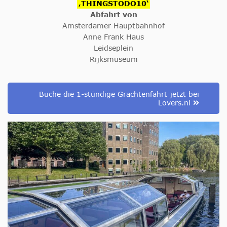
‚THINGSTODO10‘
Abfahrt von
Amsterdamer Hauptbahnhof
Anne Frank Haus
Leidseplein
Rijksmuseum
Buche die 1-stündige Grachtenfahrt jetzt bei
Lovers.nl