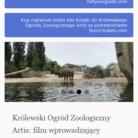
Getyourguide.com
Kup najtańsze bilety bez kolejki do Królewskiego
Ogrodu Zoologicznego Artis za pośrednictwem
Tours-tickets.com
Królewski Ogród Zoologiczny
Artis: film wprowadzający