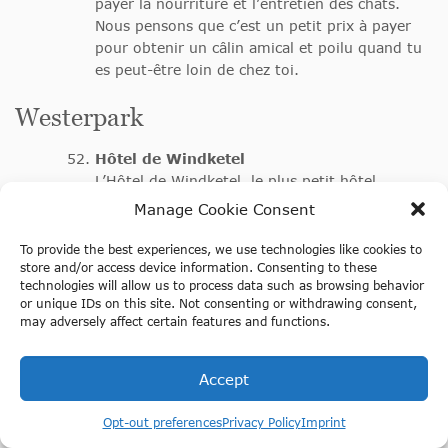
payer la nourriture et l’entretien des chats.
Nous pensons que c’est un petit prix à payer
pour obtenir un câlin amical et poilu quand tu
es peut-être loin de chez toi.
Westerpark
Hôtel de Windketel
L’Hôtel de Windketel, le plus petit hôtel
d’Amsterdam, est une tour octogonale en
Manage Cookie Consent
brique qui n’abrite que deux appartements
meublés avec des meubles de designers
To provide the best experiences, we use technologies like cookies to
néerlandais. Bien sûr, il en coûte pour y
store and/or access device information. Consenting to these
technologies will allow us to process data such as browsing behavior
séjourner (environ 500 € pour leur forfait
or unique IDs on this site. Not consenting or withdrawing consent,
minimum de 3 nuits !), mais aller voir la zone
may adversely affect certain features and functions.
sans voiture est un spectacle à retenir.
Supermagasin Tony’s Chocolonely
Accept
La marque Tony’s Chocolonely est célèbre aux
Pays-Bas, et leur supermagasin à Westerpark
est le rêve de tout amateur de chocolat. Même
Opt-out preferences
Privacy Policy
Imprint
avec les échantillons de chocolat gratuits, nous