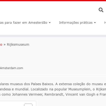
sas para fazer em Amesterdão
Informações práticas
ão
»
Rijksmuseum
inAmsterdam.com
ares museus dos Países Baixos. A extensa coleção do museu ex
landesa e mundial. Localizado na popular Museumplein, o Rijks
s como Johannes Vermeer, Rembrandt, Vincent van Gogh e Fran