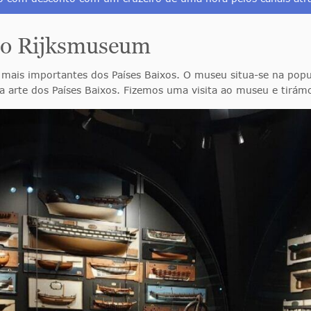
 do Rijksmuseum
is importantes dos Países Baixos. O museu situa-se na popul
a arte dos Países Baixos. Fizemos uma visita ao museu e tirám