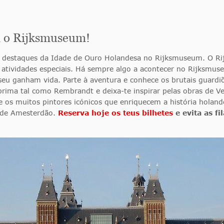
ra o Rijksmuseum!
os destaques da Idade de Ouro Holandesa no Rijksmuseum. O Ri
atividades especiais. Há sempre algo a acontecer no Rijksmuseu
useu ganham vida. Parte à aventura e conhece os brutais guar
rima tal como Rembrandt e deixa-te inspirar pelas obras de V
t e os muitos pintores icónicos que enriquecem a história hol
s de Amesterdão.
Reserva hoje os teus bilhetes
e evita as fil