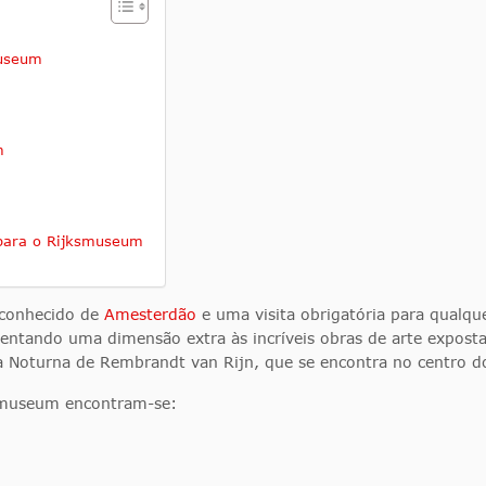
museum
m
 para o Rijksmuseum
conhecido de
Amesterdão
e uma visita obrigatória para qualqu
centando uma dimensão extra às incríveis obras de arte expostas
Noturna de Rembrandt van Rijn, que se encontra no centro d
ksmuseum encontram-se: