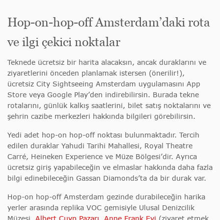
Hop-on-hop-off Amsterdam’daki rota
ve ilgi çekici noktalar
Teknede ücretsiz bir harita alacaksın, ancak duraklarını ve
ziyaretlerini önceden planlamak istersen (önerilir!),
ücretsiz City Sightseeing Amsterdam uygulamasını App
Store veya Google Play’den indirebilirsin. Burada tekne
rotalarını, günlük kalkış saatlerini, bilet satış noktalarını ve
şehrin cazibe merkezleri hakkında bilgileri görebilirsin.
Yedi adet hop-on hop-off noktası bulunmaktadır. Tercih
edilen duraklar Yahudi Tarihi Mahallesi, Royal Theatre
Carré, Heineken Experience ve Müze Bölgesi’dir. Ayrıca
ücretsiz giriş yapabileceğin ve elmaslar hakkında daha fazla
bilgi edinebileceğin Gassan Diamonds’ta da bir durak var.
Hop-on hop-off Amsterdam gezinde durabileceğin harika
yerler arasında replika VOC gemisiyle Ulusal Denizcilik
Müzesi,
Albert Cuyp Pazarı
,
Anne Frank Evi
(ziyaret etmek