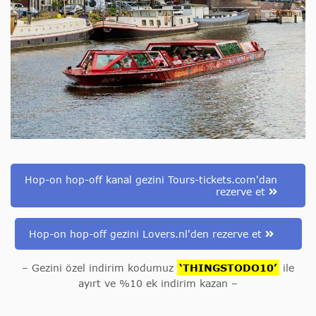
Hop-on hop-off kanal gezini Tours-tickets.com'dan
rezerve et
Hop-on hop-off gezini Lovers.nl'den rezerve et
– Gezini özel indirim kodumuz
‘THINGSTODO10’
ile
ayırt ve %10 ek indirim kazan –