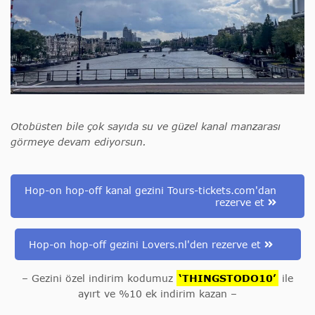
Otobüsten bile çok sayıda su ve güzel kanal manzarası
görmeye devam ediyorsun.
Hop-on hop-off kanal gezini Tours-tickets.com'dan
rezerve et
Hop-on hop-off gezini Lovers.nl'den rezerve et
– Gezini özel indirim kodumuz
‘THINGSTODO10’
ile
ayırt ve %10 ek indirim kazan –