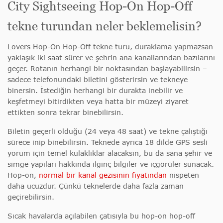
City Sightseeing Hop-On Hop-Off
tekne turundan neler beklemelisin?
Lovers Hop-On Hop-Off tekne turu, duraklama yapmazsan
yaklaşık iki saat sürer ve şehrin ana kanallarından bazılarını
geçer. Rotanın herhangi bir noktasından başlayabilirsin –
sadece telefonundaki biletini gösterirsin ve tekneye
binersin. İstediğin herhangi bir durakta inebilir ve
keşfetmeyi bitirdikten veya hatta bir müzeyi ziyaret
ettikten sonra tekrar binebilirsin.
Biletin geçerli olduğu (24 veya 48 saat) ve tekne çalıştığı
sürece inip binebilirsin. Teknede ayrıca 18 dilde GPS sesli
yorum için temel kulaklıklar alacaksın, bu da sana şehir ve
simge yapıları hakkında ilginç bilgiler ve içgörüler sunacak.
Hop-on,
normal bir kanal gezisinin fiyatından
nispeten
daha ucuzdur. Çünkü teknelerde daha fazla zaman
geçirebilirsin.
Sıcak havalarda açılabilen çatısıyla bu hop-on hop-off