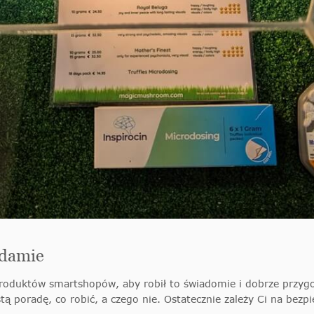
rdamie
produktów smartshopów, aby robił to świadomie i dobrze przyg
stą poradę, co robić, a czego nie. Ostatecznie zależy Ci na be