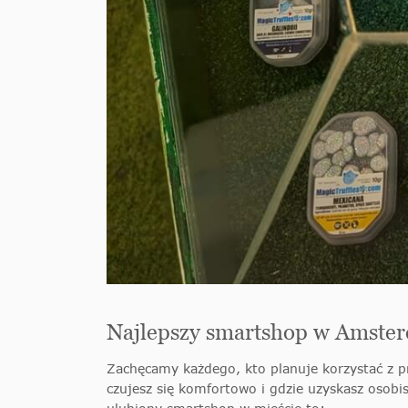
Najlepszy smartshop w Amste
Zachęcamy każdego, kto planuje korzystać z 
czujesz się komfortowo i gdzie uzyskasz osobi