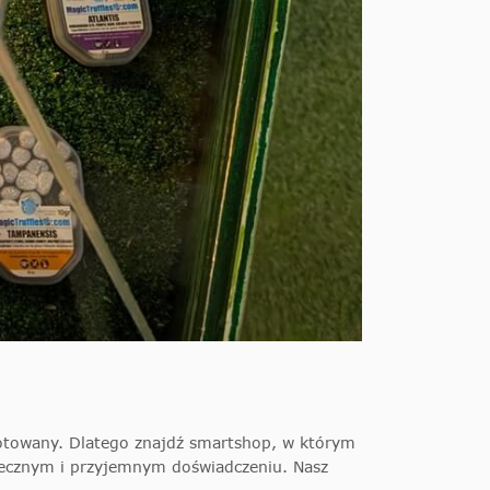
otowany. Dlatego znajdź smartshop, w którym
zpiecznym i przyjemnym doświadczeniu. Nasz