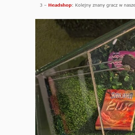
3 –
Headshop
: Kolejny znany gracz w nasze