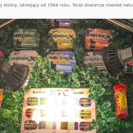
j stolicy, istniejący od 1968 roku. Teraz dostarcza również natu