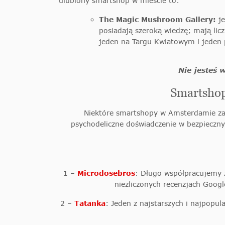
ulubiony smartshop w mieście to:
The Magic Mushroom Gallery:
j
posiadają szeroką wiedzę; mają li
jeden na Targu Kwiatowym i jeden p
Nie jesteś 
Smartshopy
Niektóre smartshopy w Amsterdamie zacz
psychodeliczne doświadczenie w bezpieczn
1 –
Microdosebros
: Długo współpracujemy z
niezliczonych recenzjach Goo
2 –
Tatanka
: Jeden z najstarszych i najpopu