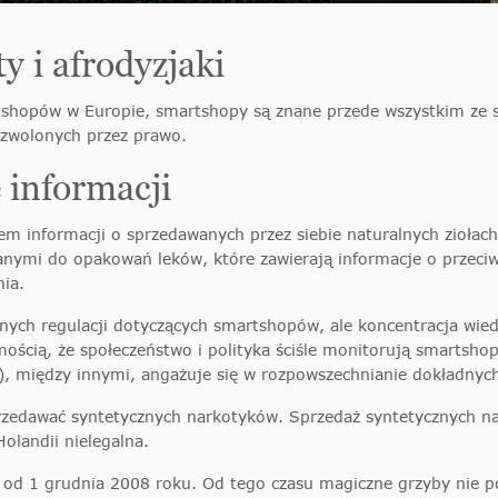
y i afrodyzjaki
rtshopów w Europie, smartshopy są znane przede wszystkim ze 
zwolonych przez prawo.
 informacji
informacji o sprzedawanych przez siebie naturalnych ziołach.
nymi do opakowań leków, które zawierają informacje o przeci
ia.
jalnych regulacji dotyczących smartshopów, ale koncentracja w
ścią, że społeczeństwo i polityka ściśle monitorują smartsho
), między innymi, angażuje się w rozpowszechnianie dokładnych
zedawać syntetycznych narkotyków. Sprzedaż syntetycznych na
Holandii nielegalna.
od 1 grudnia 2008 roku. Od tego czasu magiczne grzyby nie pod