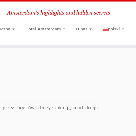
Amsterdam's highlights and hidden secrets
Szukaj
yczne
Hotel Amsterdam
O nas
polski
 przez turystów, którzy szukają „smart drugs”