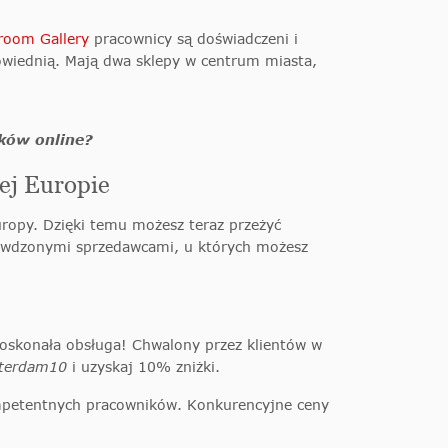
room Gallery
pracownicy są doświadczeni i
owiednią. Mają dwa sklepy w centrum miasta,
ików online?
łej Europie
uropy. Dzięki temu możesz teraz przeżyć
rawdzonymi sprzedawcami, u których możesz
doskonała obsługa! Chwalony przez klientów w
terdam10
i uzyskaj 10% zniżki.
mpetentnych pracowników. Konkurencyjne ceny