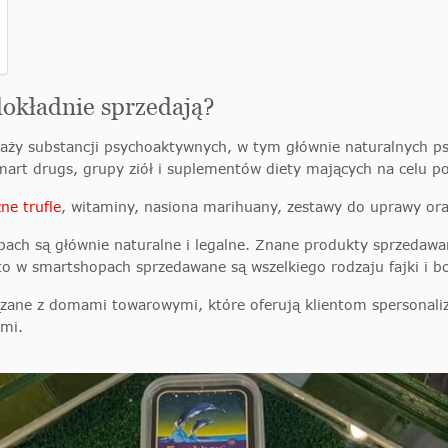
dokładnie sprzedają?
daży substancji psychoaktywnych, w tym głównie naturalnych psy
art drugs, grupy ziół i suplementów diety mających na celu p
ne trufle
, witaminy, nasiona marihuany, zestawy do uprawy oraz
ach są głównie naturalne i legalne. Znane produkty sprzedawa
ęsto w smartshopach sprzedawane są wszelkiego rodzaju fajki i b
zane z domami towarowymi, które oferują klientom spersonali
ami.