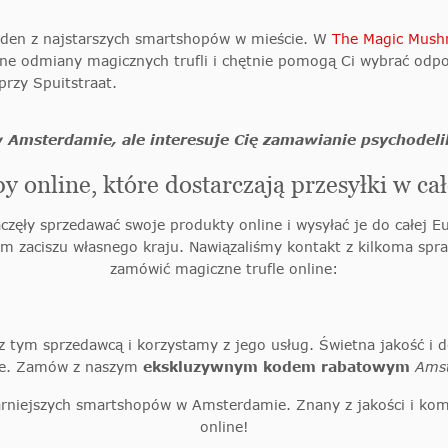
eden z najstarszych smartshopów w mieście. W
The Magic Mush
czne odmiany magicznych trufli i chętnie pomogą Ci wybrać odp
rzy Spuitstraat.
w Amsterdamie, ale interesuje Cię zamawianie psychodel
 online, które dostarczają przesyłki w ca
ęły sprzedawać swoje produkty online i wysyłać je do całej E
ym zaciszu własnego kraju. Nawiązaliśmy kontakt z kilkoma sp
zamówić magiczne trufle online:
 tym sprzedawcą i korzystamy z jego usług. Świetna jakość i 
gle. Zamów z naszym
ekskluzywnym kodem rabatowym
Ams
larniejszych smartshopów
w Amsterdamie. Znany z jakości i ko
online!