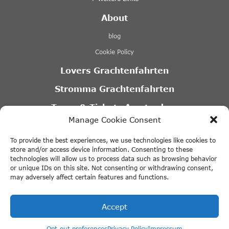
About
blog
Cookie Policy
Lovers Grachtenfahrten
Stromma Grachtenfahrten
Tours & Tickets Amsterdam
Manage Cookie Consent
Canal Motorboats
To provide the best experiences, we use technologies like cookies to
Eco Boats Amsterdam
store and/or access device information. Consenting to these
technologies will allow us to process data such as browsing behavior
A’DAM VR Game Park
or unique IDs on this site. Not consenting or withdrawing consent,
may adversely affect certain features and functions.
Partner
Accept
Opt-out preferences
Privacy Policy
Impressum
© 2026 ThingstodoinAmsterdam.com · All rights reserved