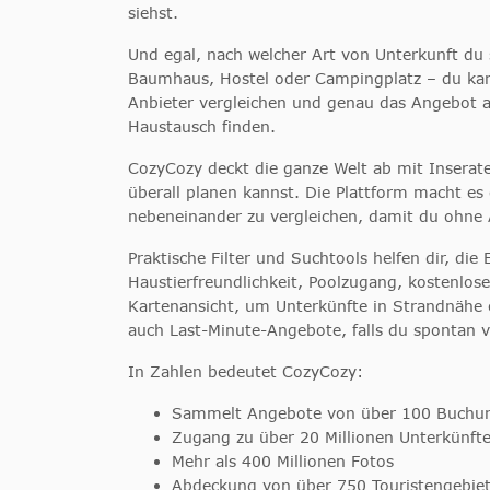
siehst.
Und egal, nach welcher Art von Unterkunft du 
Baumhaus, Hostel oder Campingplatz – du kann
Anbieter vergleichen und genau das Angebot a
Haustausch finden.
CozyCozy deckt die ganze Welt ab mit Inserate
überall planen kannst. Die Plattform macht es 
nebeneinander zu vergleichen, damit du ohne 
Praktische Filter und Suchtools helfen dir, die
Haustierfreundlichkeit, Poolzugang, kostenlos
Kartenansicht, um Unterkünfte in Strandnähe 
auch Last-Minute-Angebote, falls du spontan ve
In Zahlen bedeutet CozyCozy:
Sammelt Angebote von über 100 Buchun
Zugang zu über 20 Millionen Unterkünfte
Mehr als 400 Millionen Fotos
Abdeckung von über 750 Touristengebie