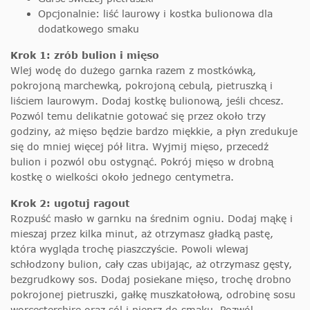
Opcjonalnie: liść laurowy i kostka bulionowa dla
dodatkowego smaku
Krok 1: zrób bulion i mięso
Wlej wodę do dużego garnka razem z mostkówką,
pokrojoną marchewką, pokrojoną cebulą, pietruszką i
liściem laurowym. Dodaj kostkę bulionową, jeśli chcesz.
Pozwól temu delikatnie gotować się przez około trzy
godziny, aż mięso będzie bardzo miękkie, a płyn zredukuje
się do mniej więcej pół litra. Wyjmij mięso, przecedź
bulion i pozwól obu ostygnąć. Pokrój mięso w drobną
kostkę o wielkości około jednego centymetra.
Krok 2: ugotuj ragout
Rozpuść masło w garnku na średnim ogniu. Dodaj mąkę i
mieszaj przez kilka minut, aż otrzymasz gładką pastę,
która wygląda trochę piaszczyście. Powoli wlewaj
schłodzony bulion, cały czas ubijając, aż otrzymasz gęsty,
bezgrudkowy sos. Dodaj posiekane mięso, trochę drobno
pokrojonej pietruszki, gałkę muszkatołową, odrobinę sosu
worcestershire oraz sól i pieprz do smaku. Pozwól