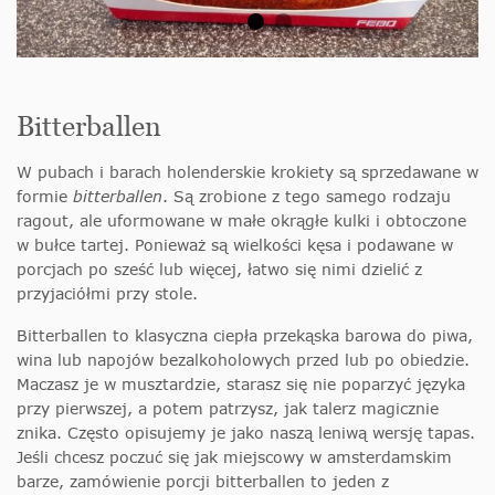
Bitterballen
W pubach i barach holenderskie krokiety są sprzedawane w
formie
bitterballen
. Są zrobione z tego samego rodzaju
ragout, ale uformowane w małe okrągłe kulki i obtoczone
w bułce tartej. Ponieważ są wielkości kęsa i podawane w
porcjach po sześć lub więcej, łatwo się nimi dzielić z
przyjaciółmi przy stole.
Bitterballen to klasyczna ciepła przekąska barowa do piwa,
wina lub napojów bezalkoholowych przed lub po obiedzie.
Maczasz je w musztardzie, starasz się nie poparzyć języka
przy pierwszej, a potem patrzysz, jak talerz magicznie
znika. Często opisujemy je jako naszą leniwą wersję tapas.
Jeśli chcesz poczuć się jak miejscowy w amsterdamskim
barze, zamówienie porcji bitterballen to jeden z