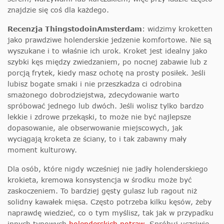
znajdzie się coś dla każdego.
Recenzja ThingstodoinAmsterdam
: widzimy kroketten
jako prawdziwe holenderskie jedzenie komfortowe. Nie są
wyszukane i to właśnie ich urok. Kroket jest idealny jako
szybki kęs między zwiedzaniem, po nocnej zabawie lub z
porcją frytek, kiedy masz ochotę na prosty posiłek. Jeśli
lubisz bogate smaki i nie przeszkadza ci odrobina
smażonego dobrodziejstwa, zdecydowanie warto
spróbować jednego lub dwóch. Jeśli wolisz tylko bardzo
lekkie i zdrowe przekąski, to może nie być najlepsze
dopasowanie, ale obserwowanie miejscowych, jak
wyciągają kroketa ze ściany, to i tak zabawny mały
moment kulturowy.
Dla osób, które nigdy wcześniej nie jadły holenderskiego
krokieta, kremowa konsystencja w środku może być
zaskoczeniem. To bardziej gęsty gulasz lub ragout niż
solidny kawałek mięsa. Często potrzeba kilku kęsów, żeby
naprawdę wiedzieć, co o tym myślisz, tak jak w przypadku
innych typowych
holenderskich potraw
. Spróbuj uczciwie,