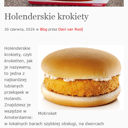
Holenderskie krokiety
30 czerwca, 2026
w
Blog
przez
Dani van Rooij
Holenderskie
krokiety, czyli
kroketten
, jak
je nazywamy,
to jedna z
najbardziej
lubianych
przekąsek w
Holandii.
Znajdziesz je
wszędzie w
McKroket
Amsterdamie:
w lokalnych barach szybkiej obsługi, na dworcach