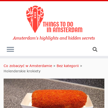
Amsterdam's highlights and hidden secrets
Co zobaczyć w Amsterdamie
»
Bez kategorii
»
Holenderskie krokiety