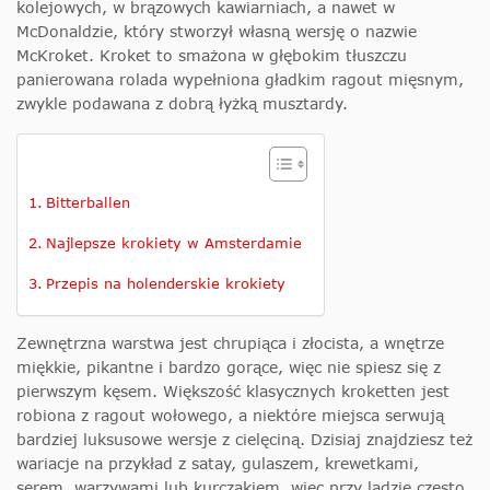
kolejowych, w brązowych kawiarniach, a nawet w
McDonaldzie, który stworzył własną wersję o nazwie
McKroket. Kroket to smażona w głębokim tłuszczu
panierowana rolada wypełniona gładkim ragout mięsnym,
zwykle podawana z dobrą łyżką musztardy.
Bitterballen
Najlepsze krokiety w Amsterdamie
Przepis na holenderskie krokiety
Zewnętrzna warstwa jest chrupiąca i złocista, a wnętrze
miękkie, pikantne i bardzo gorące, więc nie spiesz się z
pierwszym kęsem. Większość klasycznych kroketten jest
robiona z ragout wołowego, a niektóre miejsca serwują
bardziej luksusowe wersje z cielęciną. Dzisiaj znajdziesz też
wariacje na przykład z satay, gulaszem, krewetkami,
serem, warzywami lub kurczakiem, więc przy ladzie często