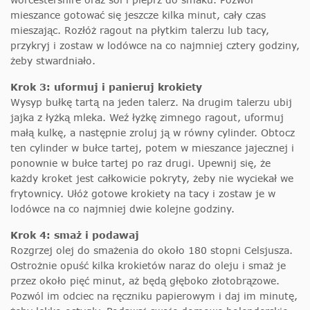
mieszance gotować się jeszcze kilka minut, cały czas
mieszając. Rozłóż ragout na płytkim talerzu lub tacy,
przykryj i zostaw w lodówce na co najmniej cztery godziny,
żeby stwardniało.
Krok 3: uformuj i panieruj krokiety
Wysyp bułkę tartą na jeden talerz. Na drugim talerzu ubij
jajka z łyżką mleka. Weź łyżkę zimnego ragout, uformuj
małą kulkę, a następnie zroluj ją w równy cylinder. Obtocz
ten cylinder w bułce tartej, potem w mieszance jajecznej i
ponownie w bułce tartej po raz drugi. Upewnij się, że
każdy kroket jest całkowicie pokryty, żeby nie wyciekał we
frytownicy. Ułóż gotowe krokiety na tacy i zostaw je w
lodówce na co najmniej dwie kolejne godziny.
Krok 4: smaż i podawaj
Rozgrzej olej do smażenia do około 180 stopni Celsjusza.
Ostrożnie opuść kilka krokietów naraz do oleju i smaż je
przez około pięć minut, aż będą głęboko złotobrązowe.
Pozwól im odciec na ręczniku papierowym i daj im minutę,