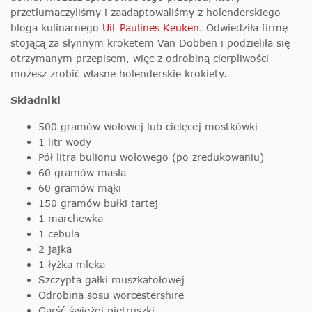
przetłumaczyliśmy i zaadaptowaliśmy z holenderskiego
bloga kulinarnego
Uit Paulines Keuken
. Odwiedziła firmę
stojącą za słynnym kroketem Van Dobben i podzieliła się
otrzymanym przepisem, więc z odrobiną cierpliwości
możesz zrobić własne holenderskie krokiety.
Składniki
500 gramów wołowej lub cielęcej mostkówki
1 litr wody
Pół litra bulionu wołowego (po zredukowaniu)
60 gramów masła
60 gramów mąki
150 gramów bułki tartej
1 marchewka
1 cebula
2 jajka
1 łyżka mleka
Szczypta gałki muszkatołowej
Odrobina sosu worcestershire
Garść świeżej pietruszki