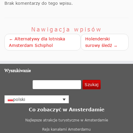
Brak komentarzy do tego wpisu.
Nawigacja wpisów
← Alternatywy dla lotniska
Holenderski
Amsterdam Schiphol
surowy śledź →
Wyszukiwanie
Szukaj
polski
Co zobaczyć w Amsterdamie
Najlepsze atrakcje turystyczne w Amsterdamie
Rejs kanałami Amsterdamu