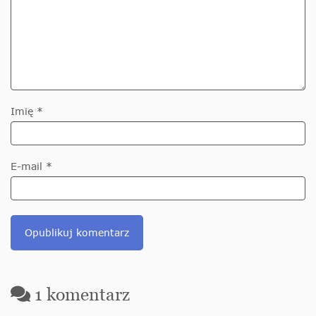
Imię *
E-mail *
1
komentarz