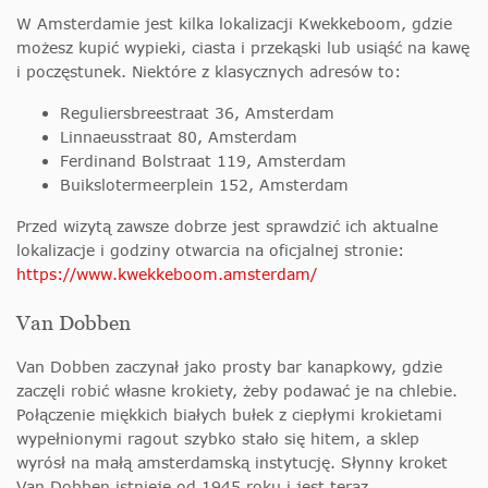
W Amsterdamie jest kilka lokalizacji Kwekkeboom, gdzie
możesz kupić wypieki, ciasta i przekąski lub usiąść na kawę
i poczęstunek. Niektóre z klasycznych adresów to:
Reguliersbreestraat 36, Amsterdam
Linnaeusstraat 80, Amsterdam
Ferdinand Bolstraat 119, Amsterdam
Buikslotermeerplein 152, Amsterdam
Przed wizytą zawsze dobrze jest sprawdzić ich aktualne
lokalizacje i godziny otwarcia na oficjalnej stronie:
https://www.kwekkeboom.amsterdam/
Van Dobben
Van Dobben zaczynał jako prosty bar kanapkowy, gdzie
zaczęli robić własne krokiety, żeby podawać je na chlebie.
Połączenie miękkich białych bułek z ciepłymi krokietami
wypełnionymi ragout szybko stało się hitem, a sklep
wyrósł na małą amsterdamską instytucję. Słynny kroket
Van Dobben istnieje od 1945 roku i jest teraz