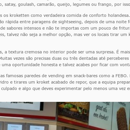
 satay, goulash, camarão, queijo, legumes ou frango, por iss
s os kroketten como verdadeira comida de conforto holandesa. 
ão rápida entre paragens de sightseeing, depois de uma noite
s de sabores intensos e não te importas com um pouco de fritu
eis, talvez não seja a melhor opção, mas ver os locais tirar u
 a textura cremosa no interior pode ser uma surpresa. É ma
uitas vezes são precisas duas ou três dentadas até perceberes
e uma oportunidade honesta e talvez acabes por ficar com von
nas famosas paredes de vending em snack-bares como a FEBO. 
dro e tirares um kroket acabado de repor, que a equipa prepa
er culpado e algo que deves experimentar pelo menos uma vez 