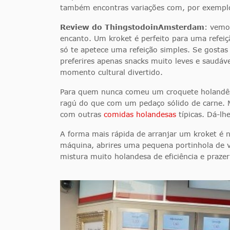
também encontras variações com, por exemplo,
Review do ThingstodoinAmsterdam
: vemo
encanto. Um kroket é perfeito para uma refeiç
só te apetece uma refeição simples. Se gosta
preferires apenas snacks muito leves e saudáv
momento cultural divertido.
Para quem nunca comeu um croquete holandês,
ragú do que com um pedaço sólido de carne. M
com outras
comidas holandesas
típicas. Dá-lh
A forma mais rápida de arranjar um kroket é 
máquina, abrires uma pequena portinhola de vi
mistura muito holandesa de eficiência e praz