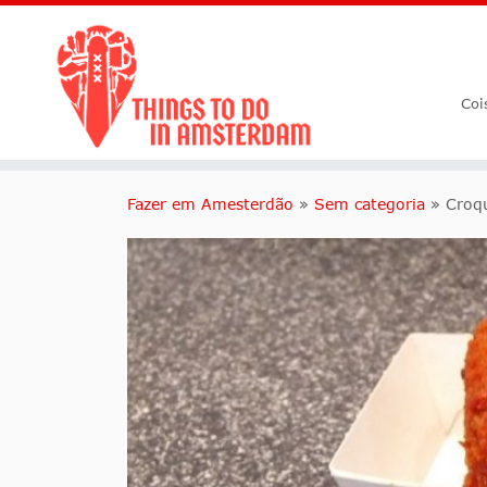
Coi
Fazer em Amesterdão
»
Sem categoria
»
Croq