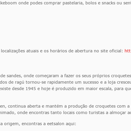
keboom onde podes comprar pastelaria, bolos e snacks ou sen
localizações atuais e os horários de abertura no site oficial:
ht
 sandes, onde começaram a fazer os seus próprios croquetes 
os de ragú tornou-se rapidamente um sucesso e a loja cresceu
ste desde 1945 e hoje é produzido em maior escala, para que 
ben, continua aberta e mantém a produção de croquetes com a s
animado, onde encontras tanto locais como turistas a almoçar
 origem, encontras a eetsalon aqui: