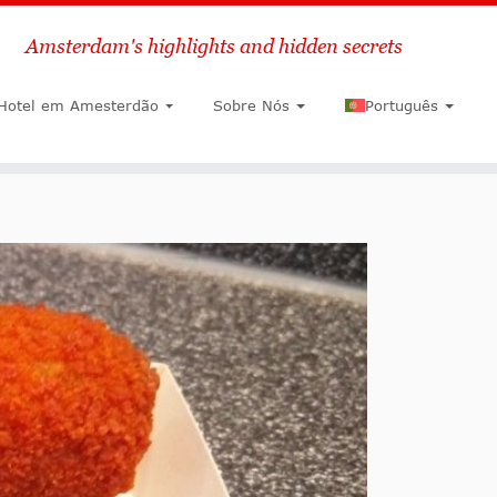
Amsterdam's highlights and hidden secrets
Pesquisar
Hotel em Amesterdão
Sobre Nós
Português