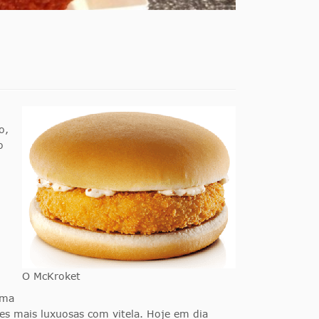
o,
o
O McKroket
lma
ões mais luxuosas com vitela. Hoje em dia