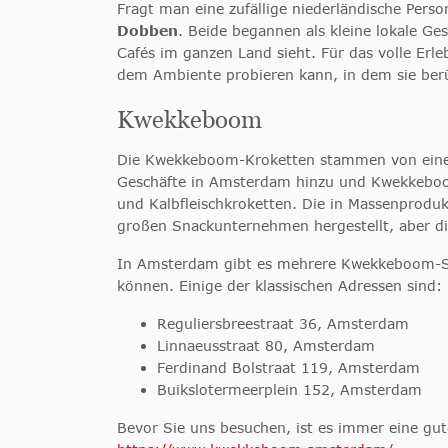
Fragt man eine zufällige niederländische Per
Dobben
. Beide begannen als kleine lokale G
Cafés im ganzen Land sieht. Für das volle Erl
dem Ambiente probieren kann, in dem sie be
Kwekkeboom
Die Kwekkeboom-Kroketten stammen von einem t
Geschäfte in Amsterdam hinzu und Kwekkeboom 
und Kalbfleischkroketten. Die in Massenprod
großen Snackunternehmen hergestellt, aber di
In Amsterdam gibt es mehrere Kwekkeboom-Sta
können. Einige der klassischen Adressen sind:
Reguliersbreestraat 36, Amsterdam
Linnaeusstraat 80, Amsterdam
Ferdinand Bolstraat 119, Amsterdam
Buikslotermeerplein 152, Amsterdam
Bevor Sie uns besuchen, ist es immer eine gute