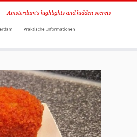
Amsterdam's highlights and hidden secrets
Suche
terdam
Praktische Informationen