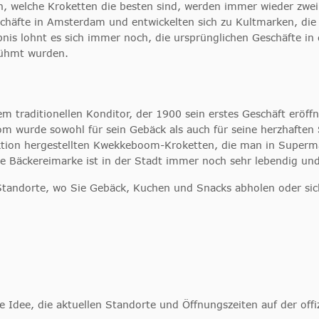
son, welche Kroketten die besten sind, werden immer wieder z
eschäfte in Amsterdam und entwickelten sich zu Kultmarken, d
ebnis lohnt es sich immer noch, die ursprünglichen Geschäfte i
rühmt wurden.
raditionellen Konditor, der 1900 sein erstes Geschäft eröffn
wurde sowohl für sein Gebäck als auch für seine herzhaften S
uktion hergestellten Kwekkeboom-Kroketten, die man in Superm
e Bäckereimarke ist in der Stadt immer noch sehr lebendig und
ndorte, wo Sie Gebäck, Kuchen und Snacks abholen oder sich f
 Idee, die aktuellen Standorte und Öffnungszeiten auf der offi