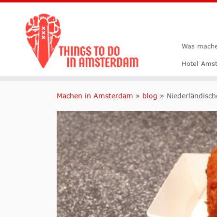
Was mache
Hotel Ams
Machen in Amsterdam
»
blog
»
Niederländisch