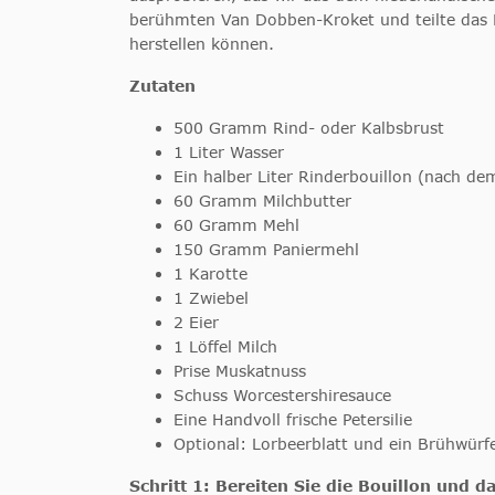
berühmten Van Dobben-Kroket und teilte das Re
herstellen können.
Zutaten
500 Gramm Rind- oder Kalbsbrust
1 Liter Wasser
Ein halber Liter Rinderbouillon (nach de
60 Gramm Milchbutter
60 Gramm Mehl
150 Gramm Paniermehl
1 Karotte
1 Zwiebel
2 Eier
1 Löffel Milch
Prise Muskatnuss
Schuss Worcestershiresauce
Eine Handvoll frische Petersilie
Optional: Lorbeerblatt und ein Brühwürf
Schritt 1: Bereiten Sie die Bouillon und da