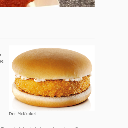
n
ne
Der McKroket