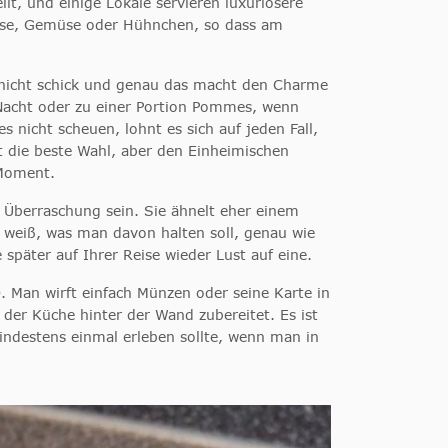
lt, und einige Lokale servieren luxuriösere
 Käse, Gemüse oder Hühnchen, so dass am
d nicht schick und genau das macht den Charme
 Nacht oder zu einer Portion Pommes, wenn
 nicht scheuen, lohnt es sich auf jeden Fall,
ht die beste Wahl, aber den Einheimischen
 Moment.
e Überraschung sein. Sie ähnelt eher einem
h weiß, was man davon halten soll, genau wie
 später auf Ihrer Reise wieder Lust auf eine.
 Man wirft einfach Münzen oder seine Karte in
 der Küche hinter der Wand zubereitet. Es ist
ndestens einmal erleben sollte, wenn man in