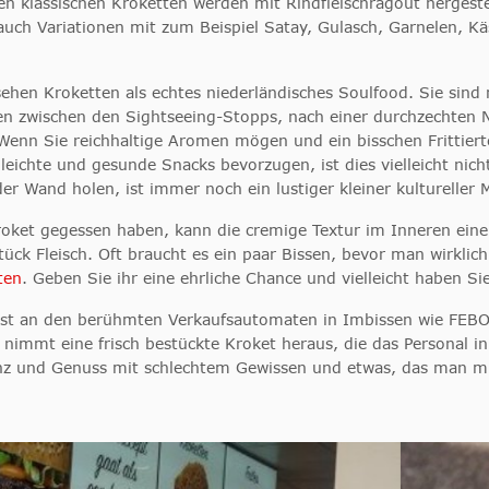
en klassischen Kroketten werden mit Rindfleischragout hergestel
s auch Variationen mit zum Beispiel Satay, Gulasch, Garnelen,
sehen Kroketten als echtes niederländisches Soulfood. Sie sin
ppen zwischen den Sightseeing-Stopps, nach einer durchzechten
Wenn Sie reichhaltige Aromen mögen und ein bisschen Frittiertes
leichte und gesunde Snacks bevorzugen, ist dies vielleicht nic
der Wand holen, ist immer noch ein lustiger kleiner kultureller
Kroket gegessen haben, kann die cremige Textur im Inneren ein
tück Fleisch. Oft braucht es ein paar Bissen, bevor man wirklic
ten
. Geben Sie ihr eine ehrliche Chance und vielleicht haben Sie
 ist an den berühmten Verkaufsautomaten in Imbissen wie FEBO.
nimmt eine frisch bestückte Kroket heraus, die das Personal in
ienz und Genuss mit schlechtem Gewissen und etwas, das man mi