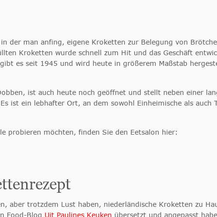
in der man anfing, eigene Kroketten zur Belegung von Brötche
lten Kroketten wurde schnell zum Hit und das Geschäft entwic
gibt es seit 1945 und wird heute in größerem Maßstab hergeste
Dobben, ist auch heute noch geöffnet und stellt neben einer l
Es ist ein lebhafter Ort, an dem sowohl Einheimische als auch 
e probieren möchten, finden Sie den Eetsalon hier:
ttenrezept
sen, aber trotzdem Lust haben, niederländische Kroketten zu Ha
hen Food-Blog
Uit Paulines Keuken
übersetzt und angepasst habe