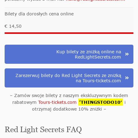
Bilety dla dorosłych cena online
€ 14,50
Kup bilety ze zniżką online na
RedLightSecrets.com
Zarezerwuj bilety do Red Light Secrets ze zniżką
na Tours-tickets.com
– Zamów swoje bilety z naszym ekskluzywnym kodem
rabatowym
Tours-tickets.com
’THINGSTODO10′
i
otrzymaj dodatkowe 10% zniżki –
Red Light Secrets FAQ