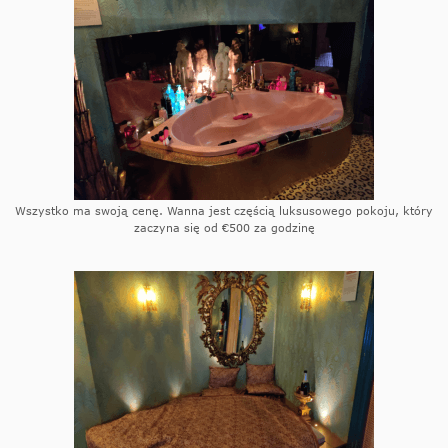
Wszystko ma swoją cenę. Wanna jest częścią luksusowego pokoju, który
zaczyna się od €500 za godzinę