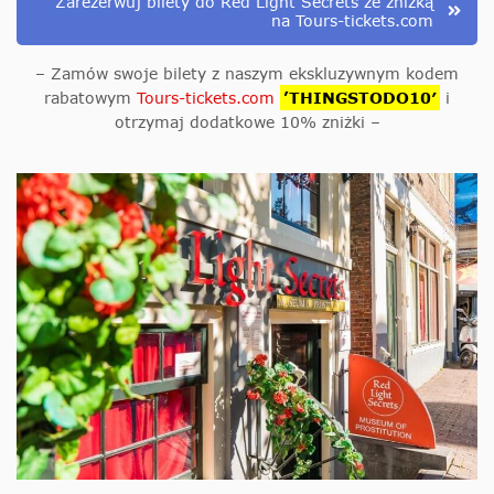
Zarezerwuj bilety do Red Light Secrets ze zniżką
na Tours-tickets.com
– Zamów swoje bilety z naszym ekskluzywnym kodem
rabatowym
Tours-tickets.com
’THINGSTODO10′
i
otrzymaj dodatkowe 10% zniżki –