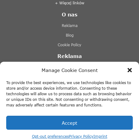
+ Więcej linków
O nas
Reklama
Blog
Cookie Policy
Reklama
Lovers Canal Cruises Amsterdam
Manage Cookie Consent
Stromma Canal Tours
To provide the best experiences, we use technologies like cookies to
Tours & Tickets Amsterdam
store and/or access device information. Consenting to these
technologies will allow us to process data such as browsing behavior
Canal Motorboats
or unique IDs on this site. Not consenting or withdrawing consent,
may adversely affect certain features and functions.
+ Więcej linków
Accept
Kup bilety ze zniżką online na
RedLightSecrets.com
Opt-out preferences
Privacy Policy
Imprint
© 2026 ThingstodoinAmsterdam.com · All rights reserved