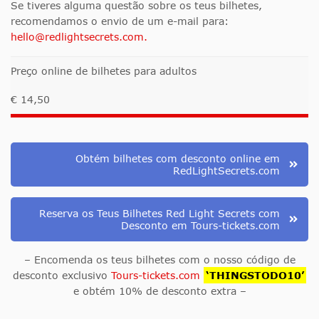
Se tiveres alguma questão sobre os teus bilhetes,
recomendamos o envio de um e-mail para:
hello@redlightsecrets.com
.
Preço online de bilhetes para adultos
€ 14,50
Obtém bilhetes com desconto online em
RedLightSecrets.com
Reserva os Teus Bilhetes Red Light Secrets com
Desconto em Tours-tickets.com
– Encomenda os teus bilhetes com o nosso código de
desconto exclusivo
Tours-tickets.com
‘THINGSTODO10’
e obtém 10% de desconto extra –