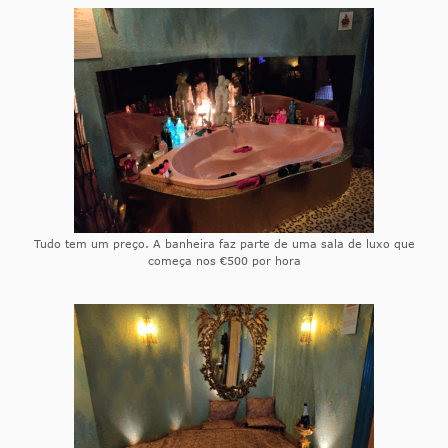
Tudo tem um preço. A banheira faz parte de uma sala de luxo que
começa nos €500 por hora