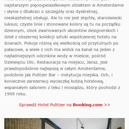
najstarszym pięciogwiazdkowym obiektem w Amsterdamie
i słynie z dbałości o szczegóły oraz dyskretnej,
nieskazitelnej obsługi. Ale to nie jest stęchły, staroświecki
luksus; czyste linie i stonowane kolory są tu na porządku
dziennym, obok zwariowanych akcentów designerskich i
dzieł z obszernej kolekcji sztuki współczesnej hotelu na
ścianach. Pokoje różnią się wielkością od przytulnych po
pałacowe, a wiele z nich ma widok na kanał na jeden z
najładniejszych odcinków wody w mieście, pośród
Dziewięciu Ulic. Restauracja na miejscu, Jansz, jest
prawdopodobnie najlepszą w całym Amsterdamie,
podobnie jak Pulitzer Bar – instytucja miejska. Och, i
koniecznie zarezerwuj wycieczkę łodzią hotelową,
wspaniałym salonem z teku i mosiądzu, który pochodzi z
1909 roku.
Sprawdź Hotel Pulitzer na
Booking.com
>>