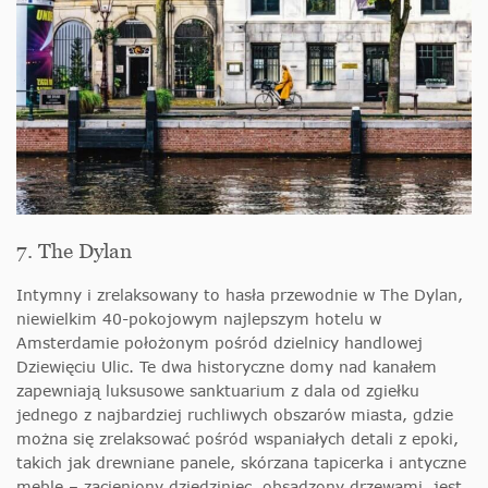
7. The Dylan
Intymny i zrelaksowany to hasła przewodnie w The Dylan,
niewielkim 40-pokojowym najlepszym hotelu w
Amsterdamie położonym pośród dzielnicy handlowej
Dziewięciu Ulic. Te dwa historyczne domy nad kanałem
zapewniają luksusowe sanktuarium z dala od zgiełku
jednego z najbardziej ruchliwych obszarów miasta, gdzie
można się zrelaksować pośród wspaniałych detali z epoki,
takich jak drewniane panele, skórzana tapicerka i antyczne
meble – zacieniony dziedziniec, obsadzony drzewami, jest