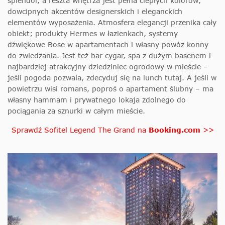
splendor, a reszta wnętrza jest pełna ciepłych kolorów,
dowcipnych akcentów designerskich i eleganckich
elementów wyposażenia. Atmosfera elegancji przenika cały
obiekt; produkty Hermes w łazienkach, systemy
dźwiękowe Bose w apartamentach i własny powóz konny
do zwiedzania. Jest też bar cygar, spa z dużym basenem i
najbardziej atrakcyjny dziedziniec ogrodowy w mieście –
jeśli pogoda pozwala, zdecyduj się na lunch tutaj. A jeśli w
powietrzu wisi romans, poproś o apartament ślubny – ma
własny hammam i prywatnego lokaja zdolnego do
pociągania za sznurki w całym mieście.
Sprawdź Sofitel Legend The Grand na
Booking.com
>>