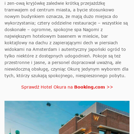
i zen-ową kryjówkę zaledwie krótką przejażdżkę
tramwajem od centrum miasta, a bycie stosunkowo
nowym budynkiem oznacza, że mają dużo miejsca do
wykorzystania; cztery oddzielne restauracje – wszystkie są
doskonałe – ogromne, spokojne spa Nagomi z
największym hotelowym basenem w mieście, bar
koktajlowy na dachu z zapierającymi dech w piersiach
widokami na Amsterdam i autentyczny japoński ogród to
tylko niektóre z dostępnych udogodnień. Pokoje są też
przestronne i jasne, a personel dopracował uważną, ale
niewidoczną obsługę, czyniąc Okurę jedynym wyborem dla
tych, którzy szukają spokojnego, niespieszonego pobytu.
Sprawdź Hotel Okura na
Booking.com
>>