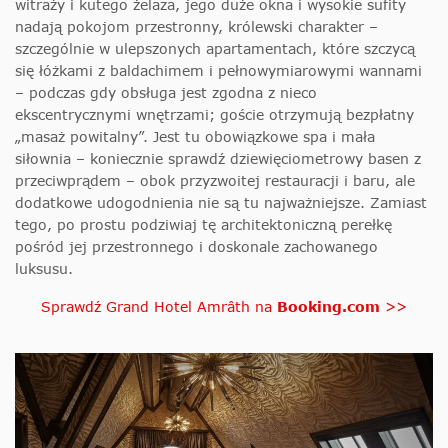
witraży i kutego żelaza, jego duże okna i wysokie sufity
nadają pokojom przestronny, królewski charakter –
szczególnie w ulepszonych apartamentach, które szczycą
się łóżkami z baldachimem i pełnowymiarowymi wannami
– podczas gdy obsługa jest zgodna z nieco
ekscentrycznymi wnętrzami; goście otrzymują bezpłatny
„masaż powitalny”. Jest tu obowiązkowe spa i mała
siłownia – koniecznie sprawdź dziewięciometrowy basen z
przeciwprądem – obok przyzwoitej restauracji i baru, ale
dodatkowe udogodnienia nie są tu najważniejsze. Zamiast
tego, po prostu podziwiaj tę architektoniczną perełkę
pośród jej przestronnego i doskonale zachowanego
luksusu.
Sprawdź Grand Hotel Amrâth na
Booking.com
>>