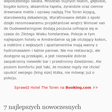
współczesnego świata. Mnóstwo bujnych tkanin, głębokie,
bogate kolory, aksamitna tapeta, żyrandole oraz ciemne
drewniane meble i oprawy nadają The Toren kojącą,
staroświecką dekadencję. Wyrafinowane detale z epoki
dzięki renomowanemu projektantowi wnętrz Wimowi van
de Oudeweeteringowi dodają poczucia cofnięcia się w
czasie do Złotego Wieku hotelarstwa. Pokoje w tym
najlepszym hotelu w Amsterdamie są jak otulający kokon,
a niektóre z większych i apartamentów mają wanny z
hydromasażem i łaźnie parowe. Nie ma restauracji, ale
dostępne są przekąski, a jest niezwykle dobrze
zaopatrzony niewielki bar i przestronny dziedziniec. Ale
poziom komfortu jest taki, że możesz nigdy nie chcieć
opuścić swojego (king size) łóżka, nie mówiąc już o
pokoju.
Sprawdź Hotel The Toren na
Booking.com
>>
7 najlepszych nowoczesnych