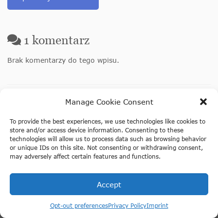
1
komentarz
Brak komentarzy do tego wpisu.
Manage Cookie Consent
Nawigacja wpisów
← Mosty, które musisz
Ekskluzywny kod
To provide the best experiences, we use technologies like cookies to
zobaczyć w Amsterdamie
rabatowy Tiqets 2026
store and/or access device information. Consenting to these
technologies will allow us to process data such as browsing behavior
→
or unique IDs on this site. Not consenting or withdrawing consent,
may adversely affect certain features and functions.
Wyszukiwanie
Accept
Szukaj
Opt-out preferences
Privacy Policy
Imprint