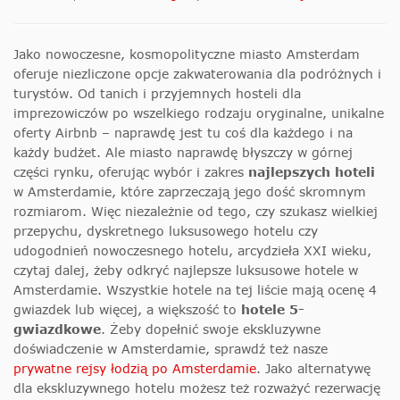
Jako nowoczesne, kosmopolityczne miasto Amsterdam
oferuje niezliczone opcje zakwaterowania dla podróżnych i
turystów. Od tanich i przyjemnych hosteli dla
imprezowiczów po wszelkiego rodzaju oryginalne, unikalne
oferty Airbnb – naprawdę jest tu coś dla każdego i na
każdy budżet. Ale miasto naprawdę błyszczy w górnej
części rynku, oferując wybór i zakres
najlepszych hoteli
w Amsterdamie, które zaprzeczają jego dość skromnym
rozmiarom. Więc niezależnie od tego, czy szukasz wielkiej
przepychu, dyskretnego luksusowego hotelu czy
udogodnień nowoczesnego hotelu, arcydzieła XXI wieku,
czytaj dalej, żeby odkryć najlepsze luksusowe hotele w
Amsterdamie. Wszystkie hotele na tej liście mają ocenę 4
gwiazdek lub więcej, a większość to
hotele 5-
gwiazdkowe
. Żeby dopełnić swoje ekskluzywne
doświadczenie w Amsterdamie, sprawdź też nasze
prywatne rejsy łodzią po Amsterdamie
. Jako alternatywę
dla ekskluzywnego hotelu możesz też rozważyć rezerwację