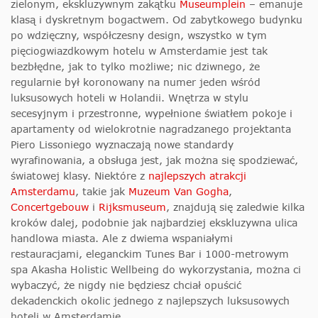
zielonym, ekskluzywnym zakątku
Museumplein
– emanuje
klasą i dyskretnym bogactwem. Od zabytkowego budynku
po wdzięczny, współczesny design, wszystko w tym
pięciogwiazdkowym hotelu w Amsterdamie jest tak
bezbłędne, jak to tylko możliwe; nic dziwnego, że
regularnie był koronowany na numer jeden wśród
luksusowych hoteli w Holandii. Wnętrza w stylu
secesyjnym i przestronne, wypełnione światłem pokoje i
apartamenty od wielokrotnie nagradzanego projektanta
Piero Lissoniego wyznaczają nowe standardy
wyrafinowania, a obsługa jest, jak można się spodziewać,
światowej klasy. Niektóre z
najlepszych atrakcji
Amsterdamu
, takie jak
Muzeum Van Gogha
,
Concertgebouw
i
Rijksmuseum
, znajdują się zaledwie kilka
kroków dalej, podobnie jak najbardziej ekskluzywna ulica
handlowa miasta. Ale z dwiema wspaniałymi
restauracjami, eleganckim Tunes Bar i 1000-metrowym
spa Akasha Holistic Wellbeing do wykorzystania, można ci
wybaczyć, że nigdy nie będziesz chciał opuścić
dekadenckich okolic jednego z najlepszych luksusowych
hoteli w Amsterdamie.