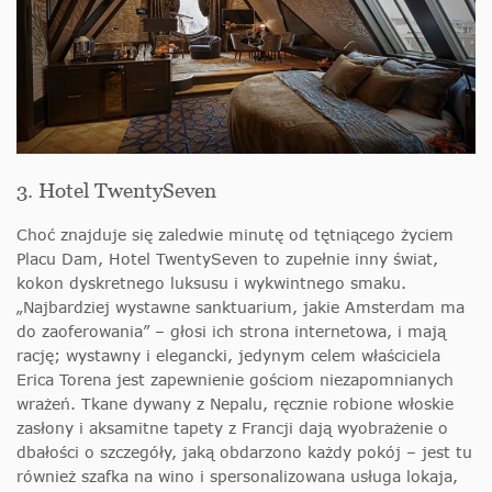
3. Hotel TwentySeven
Choć znajduje się zaledwie minutę od tętniącego życiem
Placu Dam, Hotel TwentySeven to zupełnie inny świat,
kokon dyskretnego luksusu i wykwintnego smaku.
„Najbardziej wystawne sanktuarium, jakie Amsterdam ma
do zaoferowania” – głosi ich strona internetowa, i mają
rację; wystawny i elegancki, jedynym celem właściciela
Erica Torena jest zapewnienie gościom niezapomnianych
wrażeń. Tkane dywany z Nepalu, ręcznie robione włoskie
zasłony i aksamitne tapety z Francji dają wyobrażenie o
dbałości o szczegóły, jaką obdarzono każdy pokój – jest tu
również szafka na wino i spersonalizowana usługa lokaja,