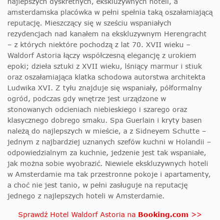
najlepszych dyskretnych, ekskluzywnych hoteli, a
amsterdamska placówka w pełni spełnia taką oszałamiającą
reputację. Mieszczący się w sześciu wspaniałych
rezydencjach nad kanałem na ekskluzywnym Herengracht
– z których niektóre pochodzą z lat 70. XVII wieku –
Waldorf Astoria łączy współczesną elegancję z urokiem
epoki; dzieła sztuki z XVII wieku, lśniący marmur i stiuk
oraz oszałamiająca klatka schodowa autorstwa architekta
Ludwika XVI. Z tyłu znajduje się wspaniały, półformalny
ogród, podczas gdy wnętrze jest urządzone w
stonowanych odcieniach niebieskiego i szarego oraz
klasycznego dobrego smaku. Spa Guerlain i kryty basen
należą do najlepszych w mieście, a z Sidneyem Schutte –
jednym z najbardziej uznanych szefów kuchni w Holandii –
odpowiedzialnym za kuchnie, jedzenie jest tak wspaniałe,
jak można sobie wyobrazić. Niewiele ekskluzywnych hoteli
w Amsterdamie ma tak przestronne pokoje i apartamenty,
a choć nie jest tanio, w pełni zasługuje na reputację
jednego z najlepszych hoteli w Amsterdamie.
Sprawdź Hotel Waldorf Astoria na
Booking.com
>>