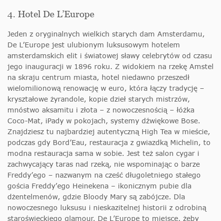
4. Hotel De L’Europe
Jeden z oryginalnych wielkich starych dam Amsterdamu,
De L’Europe jest ulubionym luksusowym hotelem
amsterdamskich elit i światowej sławy celebrytów od czasu
jego inauguracji w 1896 roku. Z widokiem na rzekę Amstel
na skraju centrum miasta, hotel niedawno przeszedł
wielomilionową renowację w euro, która łączy tradycję –
kryształowe żyrandole, kopie dzieł starych mistrzów,
mnóstwo aksamitu i złota – z nowoczesnością – łóżka
Coco-Mat, iPady w pokojach, systemy dźwiękowe Bose.
Znajdziesz tu najbardziej autentyczną High Tea w mieście,
podczas gdy Bord’Eau, restauracja z gwiazdką Michelin, to
modna restauracja sama w sobie. Jest też salon cygar i
zachwycający taras nad rzeką, nie wspominając o barze
Freddy’ego – nazwanym na cześć długoletniego stałego
gościa Freddy’ego Heinekena – ikonicznym pubie dla
dżentelmenów, gdzie Bloody Mary są zabójcze. Dla
nowoczesnego luksusu i nieskazitelnej historii z odrobiną
staroświeckiego glamour, De L’Europe to miejsce, żeby