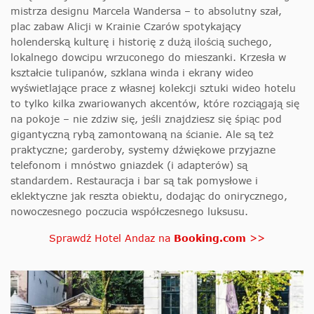
mistrza designu Marcela Wandersa – to absolutny szał,
plac zabaw Alicji w Krainie Czarów spotykający
holenderską kulturę i historię z dużą ilością suchego,
lokalnego dowcipu wrzuconego do mieszanki. Krzesła w
kształcie tulipanów, szklana winda i ekrany wideo
wyświetlające prace z własnej kolekcji sztuki wideo hotelu
to tylko kilka zwariowanych akcentów, które rozciągają się
na pokoje – nie zdziw się, jeśli znajdziesz się śpiąc pod
gigantyczną rybą zamontowaną na ścianie. Ale są też
praktyczne; garderoby, systemy dźwiękowe przyjazne
telefonom i mnóstwo gniazdek (i adapterów) są
standardem. Restauracja i bar są tak pomysłowe i
eklektyczne jak reszta obiektu, dodając do onirycznego,
nowoczesnego poczucia współczesnego luksusu.
Sprawdź Hotel Andaz na
Booking.com
>>