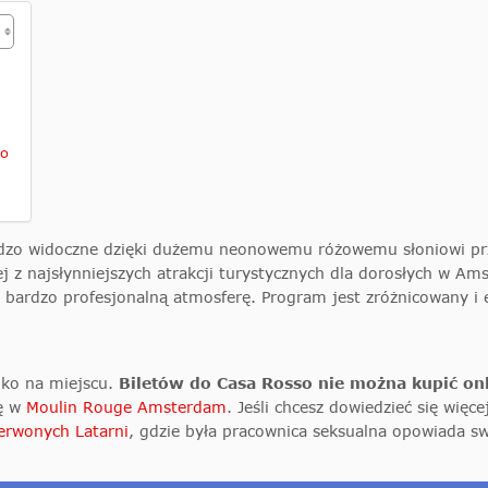
so
Bardzo widoczne dzięki dużemu neonowemu różowemu słoniowi p
j z najsłynniejszych atrakcji turystycznych dla dorosłych w Am
bardzo profesjonalną atmosferę. Program jest zróżnicowany i e
lko na miejscu.
Biletów do Casa Rosso nie można kupić on
tę w
Moulin Rouge Amsterdam
. Jeśli chcesz dowiedzieć się więc
erwonych Latarni
, gdzie była pracownica seksualna opowiada sw