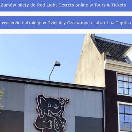
Zamów bilety do Red Light Secrets online w Tours & Tickets
wycieczki i atrakcje w Dzielnicy Czerwonych Latarni na Tiqets