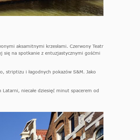
rwonymi aksamitnymi krzesłami. Czerwony Teatr
uj się na spotkanie z entuzjastycznymi gośćmi
wo, striptizu i łagodnych pokazów S&M. Jako
 Latarni, niecałe dziesięć minut spacerem od