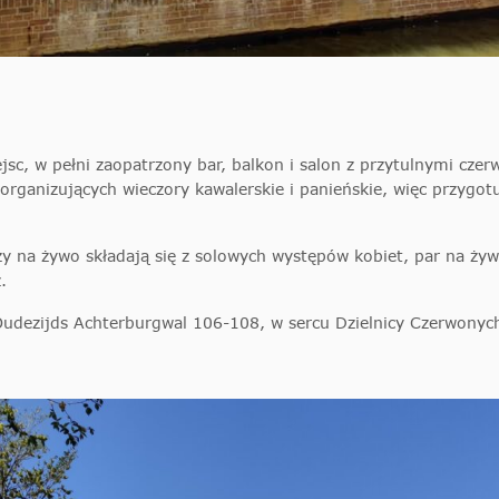
sc, w pełni zaopatrzony bar, balkon i salon z przytulnymi cze
rganizujących wieczory kawalerskie i panieńskie, więc przygot
zy na żywo składają się z solowych występów kobiet, par na ży
.
Oudezijds Achterburgwal 106-108, w sercu Dzielnicy Czerwonych