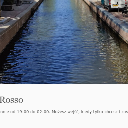
 Rosso
nnie od 19:00 do 02:00. Możesz wejść, kiedy tylko chcesz i zost