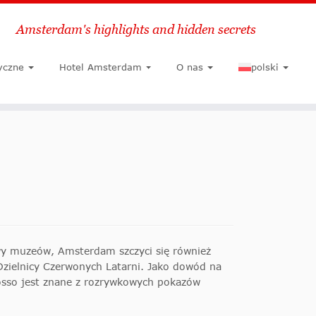
Amsterdam's highlights and hidden secrets
Szukaj
yczne
Hotel Amsterdam
O nas
polski
awy muzeów, Amsterdam szczyci się również
Dzielnicy Czerwonych Latarni. Jako dowód na
osso jest znane z rozrywkowych pokazów