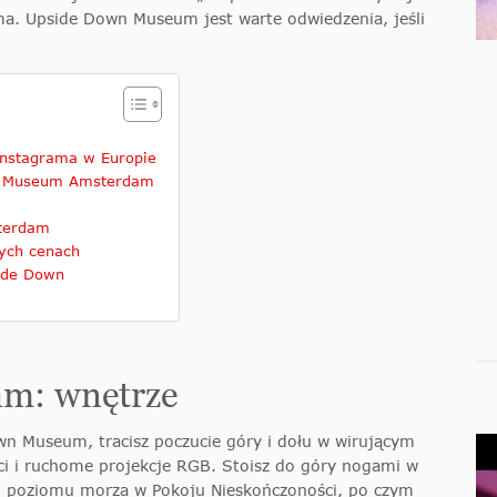
a. Upside Down Museum jest warte odwiedzenia, jeśli
nstagrama w Europie
wn Museum Amsterdam
terdam
ych cenach
side Down
m: wnętrze
n Museum, tracisz poczucie góry i dołu w wirującym
ści i ruchome projekcje RGB. Stoisz do góry nogami w
ej poziomu morza w Pokoju Nieskończoności, po czym