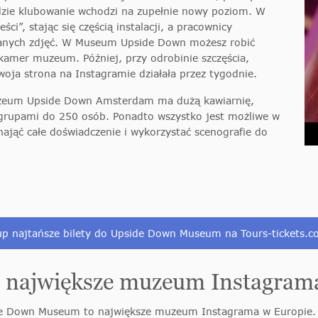
gdzie klubowanie wchodzi na zupełnie nowy poziom. W
”, stając się częścią instalacji, a pracownicy
anych zdjęć. W Museum Upside Down możesz robić
 kamer muzeum. Później, przy odrobinie szczęścia,
woja strona na Instagramie działała przez tygodnie.
uzeum Upside Down Amsterdam ma dużą kawiarnię,
 grupami do 250 osób. Ponadto wszystko jest możliwe w
jąć całe doświadczenie i wykorzystać scenografie do
p najtańsze bilety do Upside Down Museum na Tours-tickets.
największe muzeum Instagrama
ide Down Museum to największe muzeum Instagrama w Europie