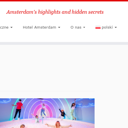
Amsterdam's highlights and hidden secrets
Szukaj
yczne
Hotel Amsterdam
O nas
polski