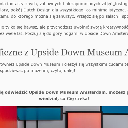
nia fantastycznych, zabawnych i niezapomnianych zdjęć „insta
lory, pokój Dutch Design dla wszystkiego, co minimalistyczne,
kami, do którego można się zanurzyć. Przejdź się po salach i spó
 tylko się bawisz, ale przychodzisz uwolnić swoją kreatywność
ez wiele lat. Poczuj się do góry nogami w Upside Down Amste
raficzne z Upside Down Museum
ównież Upside Down Museum i cieszył się wszystkimi cudami teg
 spodziewać po muzeum, czytaj dalej!
 się odwiedzić Upside Down Museum Amsterdam, możesz p
wiedział, co Cię czeka!