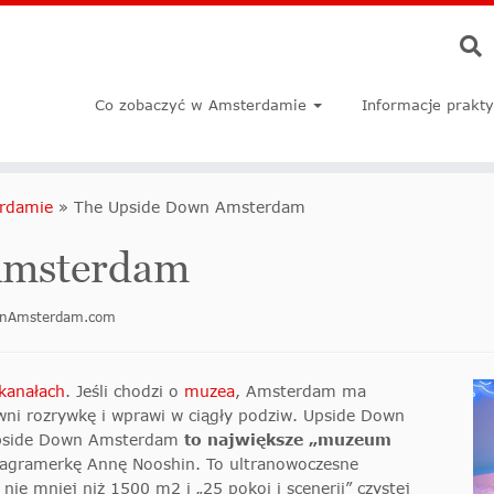
Co zobaczyć w Amsterdamie
Informacje prakt
rdamie
»
The Upside Down Amsterdam
Amsterdam
doinAmsterdam.com
 kanałach
. Jeśli chodzi o
muzea
, Amsterdam ma
wni rozrywkę i wprawi w ciągły podziw. Upside Down
Upside Down Amsterdam
to największe „muzeum
stagramerkę Annę Nooshin. To ultranowoczesne
nie mniej niż 1500 m2 i „25 pokoi i scenerii” czystej