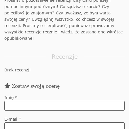
Prosimy o pozostawienie recenzji City Card poniżej i
pomoc innym podróżnym! Co sądzisz o karcie? Czy
poleciłbyś ją znajomym? Czy uważasz, że była warta
swojej ceny? Uwzględnij wszystko, co chcesz w swojej
recenzji. Prosimy o cierpliwość, ponieważ sprawdzamy
wszystkie recenzje ręcznie i wiedz, że zostaną one wkrótce
opublikowane!
Recenzje
Brak recenzji
Zostaw swoją ocenę
Imię *
E-mail *