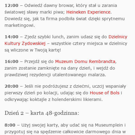
12:00 –
Odwiedź dawny browar, który stał u zarania
światowej sławy marki piwa;
Heineken Experience
.
Dowiedz się, jak ta firma podbiła świat dzięki sprytnemu
marketingowi.
14:00 –
Zjedz szybki lunch, zanim udasz się do
Dzielnicy
Kultury Żydowskiej
– wszystkie cztery miejsca w dzielnicy
są wliczone w Twoją kartę!
16:00 –
Przejdź się do
Muzeum Domu Rembrandta
,
zanim zostanie zamknięte na dany dzień, i wejdź do
prawdziwej rezydencji utalentowanego malarza.
20:00 –
Jeśli nie podróżujesz z dziećmi, uczcij wspaniały
pierwszy dzień po kolacji, udając się do
House of Bols
i
odkrywając koktajle z holenderskimi likierami.
Dzień 2 – karta 48-godzinna:
8:00 –
Użyj swojej karty, aby udać się na Museumplein i
przygotuj się na spędzenie całkowicie darmowego dnia w