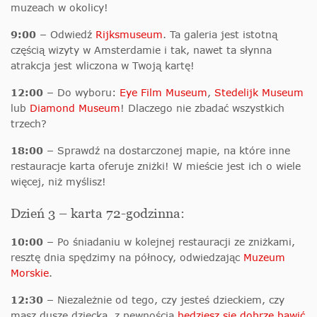
muzeach w okolicy!
9:00 –
Odwiedź
Rijksmuseum
. Ta galeria jest istotną
częścią wizyty w Amsterdamie i tak, nawet ta słynna
atrakcja jest wliczona w Twoją kartę!
12:00 –
Do wyboru:
Eye Film Museum
,
Stedelijk Museum
lub
Diamond Museum
! Dlaczego nie zbadać wszystkich
trzech?
18:00 –
Sprawdź na dostarczonej mapie, na które inne
restauracje karta oferuje zniżki! W mieście jest ich o wiele
więcej, niż myślisz!
Dzień 3 – karta 72-godzinna:
10:00 –
Po śniadaniu w kolejnej restauracji ze zniżkami,
resztę dnia spędzimy na północy, odwiedzając
Muzeum
Morskie
.
12:30 –
Niezależnie od tego, czy jesteś dzieckiem, czy
masz duszę dziecka, z pewnością
będziesz się dobrze bawić