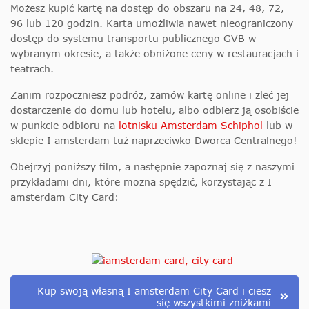
Możesz kupić kartę na dostęp do obszaru na 24, 48, 72,
96 lub 120 godzin. Karta umożliwia nawet nieograniczony
dostęp do systemu transportu publicznego GVB w
wybranym okresie, a także obniżone ceny w restauracjach i
teatrach.
Zanim rozpoczniesz podróż, zamów kartę online i zleć jej
dostarczenie do domu lub hotelu, albo
odbierz ją osobiście
w punkcie odbioru na
lotnisku Amsterdam Schiphol
lub w
sklepie I amsterdam
tuż naprzeciwko Dworca Centralnego!
Obejrzyj poniższy film, a następnie zapoznaj się z naszymi
przykładami dni, które można spędzić, korzystając z I
amsterdam City Card:
Kup swoją własną I amsterdam City Card i ciesz
się wszystkimi zniżkami