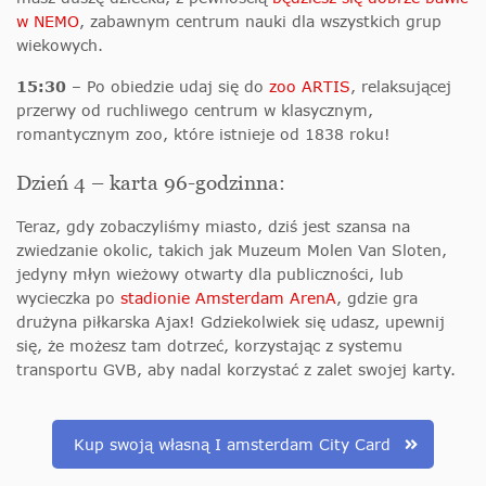
w NEMO
, zabawnym centrum nauki dla wszystkich grup
wiekowych.
15:30
– Po obiedzie udaj się do
zoo ARTIS
, relaksującej
przerwy od ruchliwego centrum w klasycznym,
romantycznym zoo, które istnieje od 1838 roku!
Dzień 4 – karta 96-godzinna:
Teraz, gdy zobaczyliśmy miasto, dziś jest szansa na
zwiedzanie okolic, takich jak Muzeum Molen Van Sloten,
jedyny młyn wieżowy otwarty dla publiczności, lub
wycieczka po
stadionie Amsterdam ArenA
, gdzie gra
drużyna piłkarska Ajax! Gdziekolwiek się udasz, upewnij
się, że możesz tam dotrzeć, korzystając z systemu
transportu GVB, aby nadal korzystać z zalet swojej karty.
Kup swoją własną I amsterdam City Card