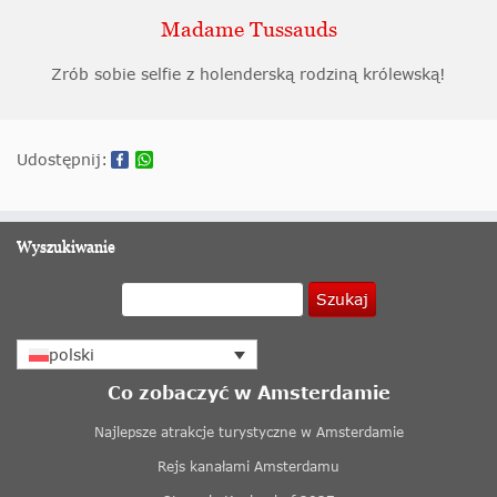
Madame Tussauds
Zrób sobie selfie z holenderską rodziną królewską!
Udostępnij:
Wyszukiwanie
Szukaj
polski
Co zobaczyć w Amsterdamie
Najlepsze atrakcje turystyczne w Amsterdamie
Rejs kanałami Amsterdamu