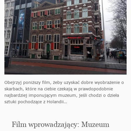
Obejrzyj poniższy film, żeby uzyskać dobre wyobrażenie o
skarbach, które na ciebie czekają w prawdopodobnie
najbardziej imponującym muzeum, jeśli chodzi o dzieła
sztuki pochodzące z Holandii…
Film wprowadzający: Muzeum