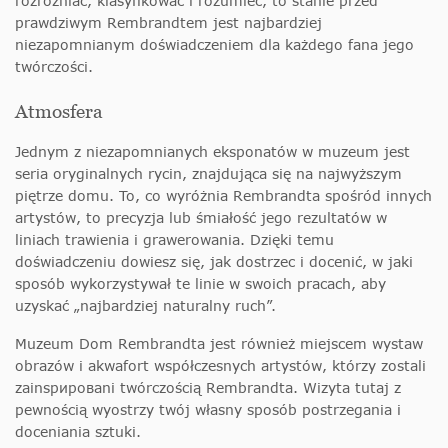
rozróżniać, klasyfikować i rozumieć, to stanie przed
prawdziwym Rembrandtem jest najbardziej
niezapomnianym doświadczeniem dla każdego fana jego
twórczości.
Atmosfera
Jednym z niezapomnianych eksponatów w muzeum jest
seria oryginalnych rycin, znajdująca się na najwyższym
piętrze domu. To, co wyróżnia Rembrandta spośród innych
artystów, to precyzja lub śmiałość jego rezultatów w
liniach trawienia i grawerowania. Dzięki temu
doświadczeniu dowiesz się, jak dostrzec i docenić, w jaki
sposób wykorzystywał te linie w swoich pracach, aby
uzyskać „najbardziej naturalny ruch”.
Muzeum Dom Rembrandta jest również miejscem wystaw
obrazów i akwafort współczesnych artystów, którzy zostali
zainspировani twórczością Rembrandta. Wizyta tutaj z
pewnością wyostrzy twój własny sposób postrzegania i
doceniania sztuki.