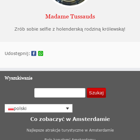
Madame Tussauds
Zrób sobie selfie z holenderską rodziną królewską!
Udostępnij:
Wyszukiwanie
Szukaj
polski
Co zobaczyć w Amsterdamie
Najlepsze atrakcje turystyczne w Amsterdamie
Rejs kanałami Amsterdamu