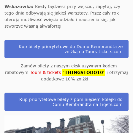
W
skazówka:
Kiedy będziesz przy wejściu, zapytaj, czy
tego dnia odbywają się jakieś warsztaty. Przez cały rok
oferują możliwość wzięcia udziału i nauczenia się, jak
stworzyć własną akwafortę!
Kup bilety priorytetowe do Domu Rembrandta ze
zniżką na Tours-tickets.com
– Zamów bilety z naszym ekskluzywnym kodem
rabatowym
Tours & tickets
’THINGSTODO10′
i otrzymaj
dodatkowe 10% zniżki –
Kup priorytetowe bilety z pominięciem kolejki do
Domu Rembrandta na Tiqets.com