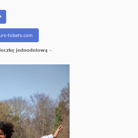
rs-tickets.com
cieczkę jednodniową –