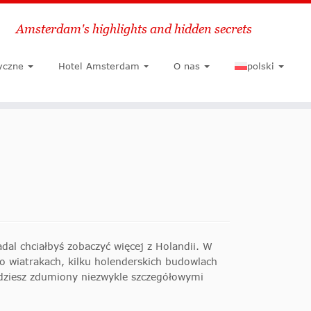
Amsterdam's highlights and hidden secrets
Szukaj
yczne
Hotel Amsterdam
O nas
polski
dal chciałbyś zobaczyć więcej z Holandii. W
o wiatrakach, kilku holenderskich budowlach
ędziesz zdumiony niezwykle szczegółowymi