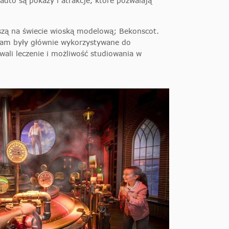
dto są pokazy i atrakcje, które pozwalają
wszą na świecie wioską modelową; Bekonscot.
dam były głównie wykorzystywane do
ali leczenie i możliwość studiowania w