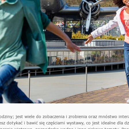
odziny; jest wiele do zobaczenia i zrobienia oraz mnóstwo int
z dotykać i bawić się częściami wystawy, co jest idealne dla 