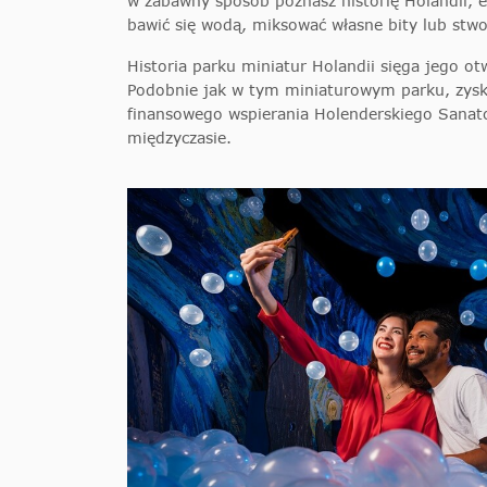
w zabawny sposób poznasz historię Holandii, e
bawić się wodą, miksować własne bity lub stwo
Historia parku miniatur Holandii sięga jego o
Podobnie jak w tym miniaturowym parku, zysk
finansowego wspierania Holenderskiego Sanator
międzyczasie.