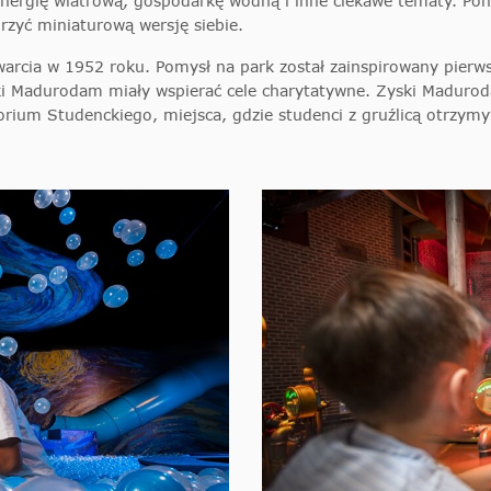
nergię wiatrową, gospodarkę wodną i inne ciekawe tematy. Pona
rzyć miniaturową wersję siebie.
twarcia w 1952 roku. Pomysł na park został zainspirowany pier
i Madurodam miały wspierać cele charytatywne. Zyski Maduro
ium Studenckiego, miejsca, gdzie studenci z gruźlicą otrzymyw