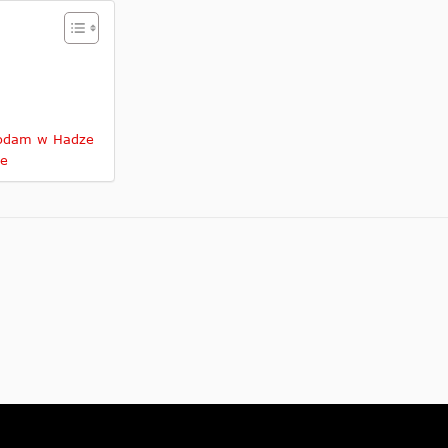
rodam w Hadze
je