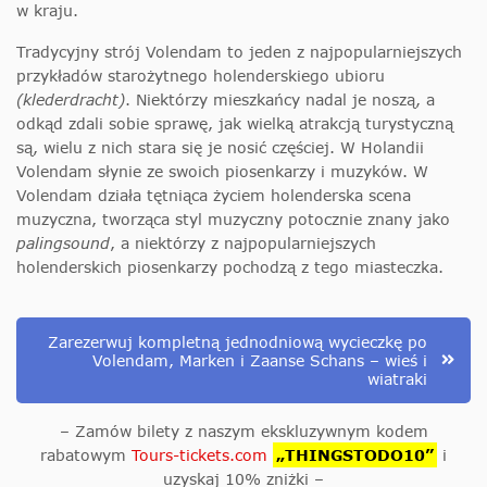
w kraju.
Tradycyjny strój Volendam to jeden z najpopularniejszych
przykładów starożytnego holenderskiego ubioru
(klederdracht)
. Niektórzy mieszkańcy nadal je noszą, a
odkąd zdali sobie sprawę, jak wielką atrakcją turystyczną
są, wielu z nich stara się je nosić częściej. W Holandii
Volendam słynie ze swoich piosenkarzy i muzyków. W
Volendam działa tętniąca życiem holenderska scena
muzyczna, tworząca styl muzyczny potocznie znany jako
palingsound
, a niektórzy z najpopularniejszych
holenderskich piosenkarzy pochodzą z tego miasteczka.
Zarezerwuj kompletną jednodniową wycieczkę po
Volendam, Marken i Zaanse Schans – wieś i
wiatraki
– Zamów bilety z naszym ekskluzywnym kodem
rabatowym
Tours-tickets.com
„THINGSTODO10”
i
uzyskaj 10% zniżki –