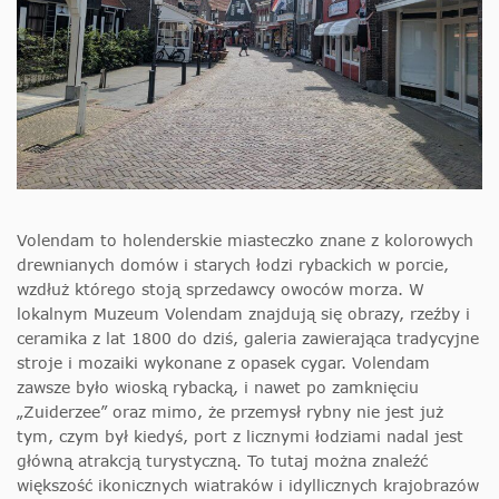
Volendam to holenderskie miasteczko znane z kolorowych
drewnianych domów i starych łodzi rybackich w porcie,
wzdłuż którego stoją sprzedawcy owoców morza. W
lokalnym Muzeum Volendam znajdują się obrazy, rzeźby i
ceramika z lat 1800 do dziś, galeria zawierająca tradycyjne
stroje i mozaiki wykonane z opasek cygar. Volendam
zawsze było wioską rybacką, i nawet po zamknięciu
„Zuiderzee” oraz mimo, że przemysł rybny nie jest już
tym, czym był kiedyś, port z licznymi łodziami nadal jest
główną atrakcją turystyczną. To tutaj można znaleźć
większość ikonicznych wiatraków i idyllicznych krajobrazów