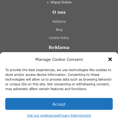
+ Więcej linków
O nas
Reklama
Blog
Cookie Policy
Reklama
Lovers Canal Cruises Amsterdam
Manage Cookie Consent
Stromma Canal Tours
To provide the best experiences, we use technologies like cookies to
Tours & Tickets Amsterdam
store and/or access device information. Consenting to these
technologies will allow us to process data such as browsing behavior
Canal Motorboats
or unique IDs on this site. Not consenting or withdrawing consent,
may adversely affect certain features and functions.
+ Więcej linków
Accept
Opt-out preferences
Privacy Policy
Imprint
© 2026 ThingstodoinAmsterdam.com · All rights reserved