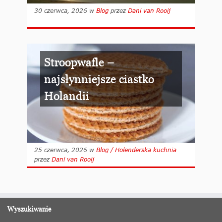
30 czerwca, 2026
w
Blog
przez
Dani van Rooij
Stroopwafle –
najsłynniejsze ciastko
Holandii
25 czerwca, 2026
w
Blog / Holenderska kuchnia
przez
Dani van Rooij
Wyszukiwanie