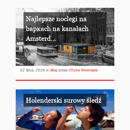
Najlepsze noclegi na
baркach na kanałach
Amsterd...
02 lipca, 2026
w
Blog
przez
Chuka Nwanazia
Holenderski surowy śledź